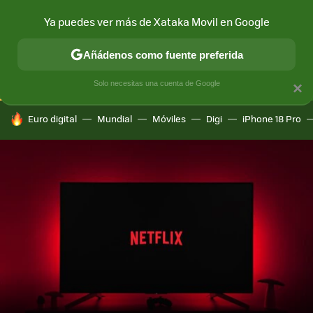
Ya puedes ver más de Xataka Movil en Google
CONECTIVIDAD
MÓVIL Y SOCIEDAD
APLICACIONES
COM
Añádenos como fuente preferida
Solo necesitas una cuenta de Google
×
HOY SE HABLA DE
Euro digital
Mundial
Móviles
Digi
iPhone 18 Pro