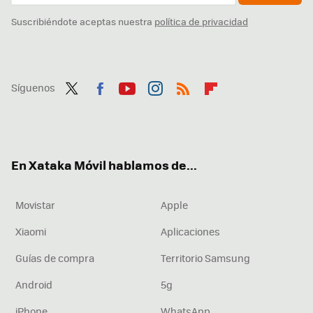
Suscribiéndote aceptas nuestra
política de privacidad
Síguenos
Twit
Fac
You
Inst
RSS
Flip
ter
ebo
tub
agr
boa
ok
e
am
rd
En Xataka Móvil hablamos de...
Movistar
Apple
Xiaomi
Aplicaciones
Guías de compra
Territorio Samsung
Android
5g
iPhone
WhatsApp