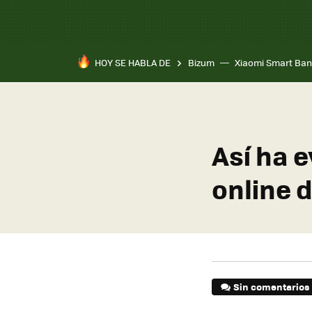
HOY SE HABLA DE
Bizum
Xiaomi Smart Ban
Así ha 
online 
Sin comentarios