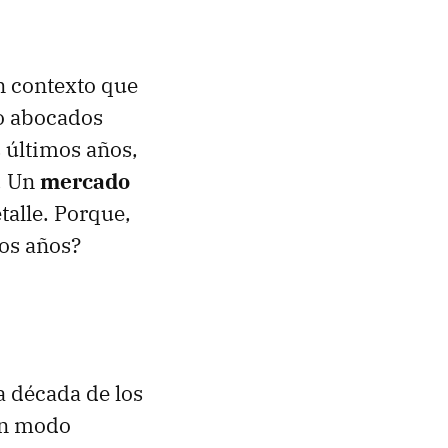
un contexto que
to abocados
 últimos años,
r. Un
mercado
talle. Porque,
os años?
a década de los
un modo