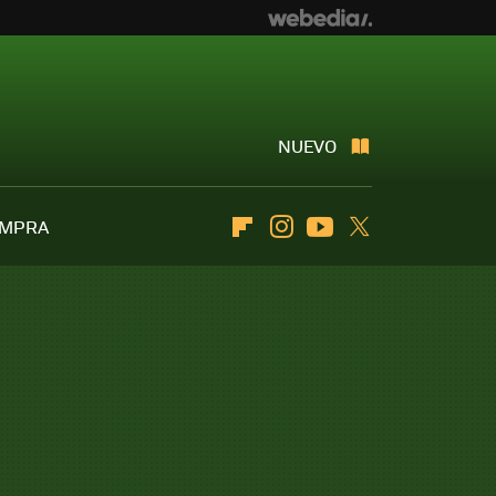
NUEVO
OMPRA
Flipboard
Instagram
Youtube
Twitter