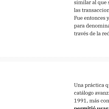
similar al que
las transaccio
Fue entonces y
para denominar
través de la re
Una práctica q
catálogo avan
1991, más con
permitió usar