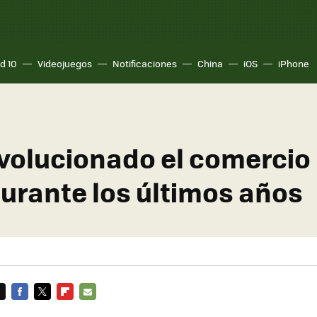
d 10
Videojuegos
Notificaciones
China
iOS
iPhone
evolucionado el comercio
durante los últimos años
FACEBOOK
TWITTER
FLIPBOARD
E-