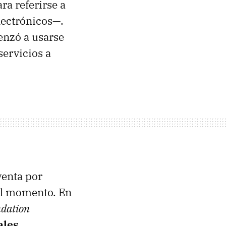
ra referirse a
lectrónicos—.
enzó a usarse
servicios a
venta por
el momento. En
ndation
ales
.