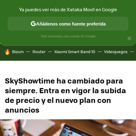
Ya puedes ver más de Xataka Movil en Google
CONECTIVIDAD
MÓVIL Y SOCIEDAD
APLICACIONES
COM
Añádenos como fuente preferida
Solo necesitas una cuenta de Google
×
HOY SE HABLA DE
Bizum
Router
Xiaomi Smart Band 10
Videojuegos
SkyShowtime ha cambiado para
siempre. Entra en vigor la subida
de precio y el nuevo plan con
anuncios