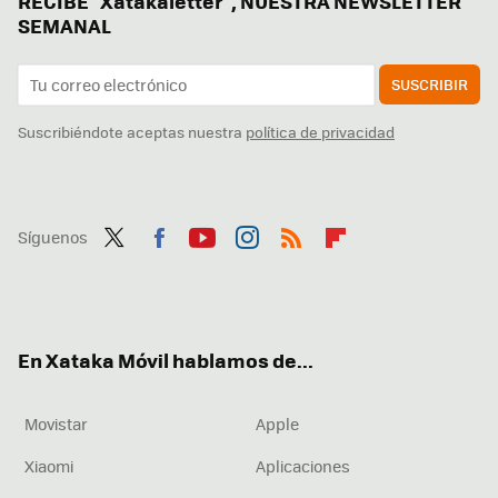
RECIBE "Xatakaletter", NUESTRA NEWSLETTER
SEMANAL
SUSCRIBIR
Suscribiéndote aceptas nuestra
política de privacidad
Síguenos
Twit
Fac
You
Inst
RSS
Flip
ter
ebo
tub
agr
boa
ok
e
am
rd
En Xataka Móvil hablamos de...
Movistar
Apple
Xiaomi
Aplicaciones