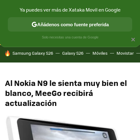
Ya puedes ver más de Xataka Movil en Google
CONECTIVIDAD
MÓVIL Y SOCIEDAD
APLICACIONES
COM
Añádenos como fuente preferida
Solo necesitas una cuenta de Google
×
HOY SE HABLA DE
Samsung Galaxy S26
Galaxy S26
Móviles
Movistar
Al Nokia N9 le sienta muy bien el
blanco, MeeGo recibirá
actualización