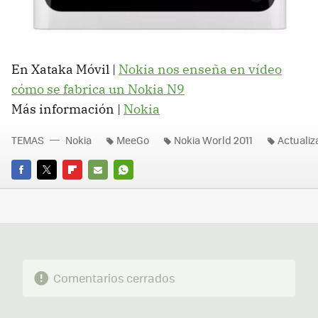
En Xataka Móvil |
Nokia nos enseña en vídeo
cómo se fabrica un Nokia N9
Más información |
Nokia
TEMAS
Nokia
MeeGo
Nokia World 2011
Actuali
FACEBOOK
TWITTER
FLIPBOARD
E-
WHATSAPP
MAIL
Comentarios cerrados