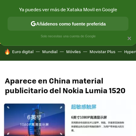
Ya puedes ver más de Xataka Movil en Google
CONECTIVIDAD
MÓVIL Y SOCIEDAD
APLICACIONES
COM
Añádenos como fuente preferida
Solo necesitas una cuenta de Google
×
HOY SE HABLA DE
Euro digital
Mundial
Móviles
Movistar Plus
Hyper
Aparece en China material
publicitario del Nokia Lumia 1520