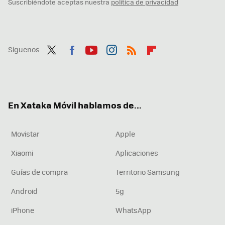
Suscribiéndote aceptas nuestra
política de privacidad
Síguenos
Twit
Fac
You
Inst
RSS
Flip
ter
ebo
tub
agr
boa
ok
e
am
rd
En Xataka Móvil hablamos de...
Movistar
Apple
Xiaomi
Aplicaciones
Guías de compra
Territorio Samsung
Android
5g
iPhone
WhatsApp