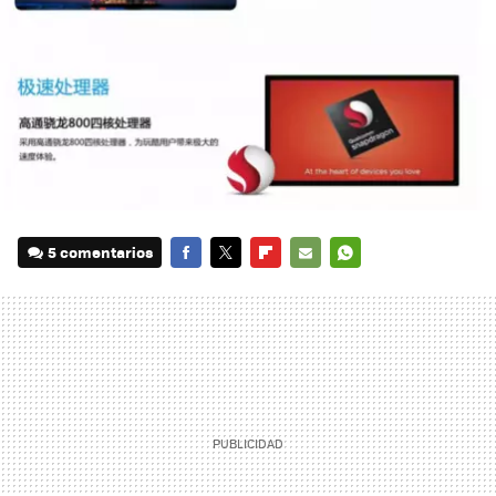
5 comentarios
FACEBOOK
TWITTER
FLIPBOARD
E-
WHATSAPP
MAIL