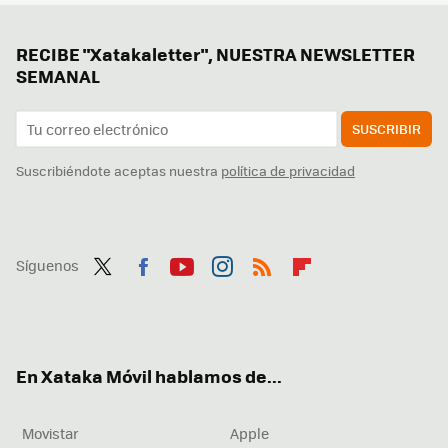
RECIBE "Xatakaletter", NUESTRA NEWSLETTER
SEMANAL
SUSCRIBIR
Suscribiéndote aceptas nuestra
política de privacidad
Síguenos
Twit
Fac
You
Inst
RSS
Flip
ter
ebo
tub
agr
boa
ok
e
am
rd
En Xataka Móvil hablamos de...
Movistar
Apple