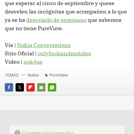
que esperar al cinco de septiembre y quese
desvelen las incógnitas que acompañen a lo que
ya se ha
desvelado de antemano
que sabemos
que no tiene PureView.
Vía |
Nokia Conversations
Sitio Oficial |
onlyfoolsandmobiles
Video |
nok4us
TEMAS
Nokia
PureView
FACEBOOK
TWITTER
FLIPBOARD
E-
WHATSAPP
MAIL
Comentarios cerrados