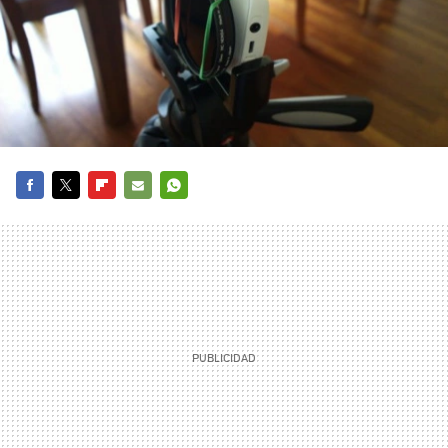
FACEBOOK
TWITTER
FLIPBOARD
E-
WHATSAPP
MAIL