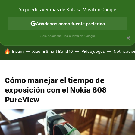
Ya puedes ver más de Xataka Movil en Google
CONECTIVIDAD
MÓVIL Y SOCIEDAD
APLICACIONES
COM
Añádenos como fuente preferida
Solo necesitas una cuenta de Google
×
HOY SE HABLA DE
Bizum
Xiaomi Smart Band 10
Videojuegos
Notificaci
Cómo manejar el tiempo de
exposición con el Nokia 808
PureView