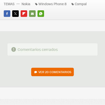
TEMAS
Nokia
Windows Phone 8
Compal
FACEBOOK
TWITTER
FLIPBOARD
E-
WHATSAPP
MAIL
Comentarios cerrados
VER
20 COMENTARIOS