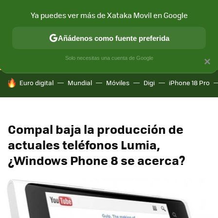
Ya puedes ver más de Xataka Movil en Google
CONECTIVIDAD
MÓVIL Y SOCIEDAD
APLICACIONES
COM
Añádenos como fuente preferida
Solo necesitas una cuenta de Google
×
HOY SE HABLA DE
Euro digital
Mundial
Móviles
Digi
iPhone 18 Pro
Compal baja la producción de
actuales teléfonos Lumia,
¿Windows Phone 8 se acerca?