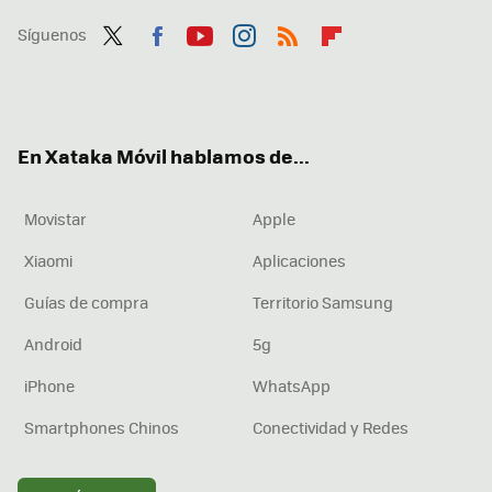
Síguenos
Twit
Fac
You
Inst
RSS
Flip
ter
ebo
tub
agr
boa
ok
e
am
rd
En Xataka Móvil hablamos de...
Movistar
Apple
Xiaomi
Aplicaciones
Guías de compra
Territorio Samsung
Android
5g
iPhone
WhatsApp
Smartphones Chinos
Conectividad y Redes