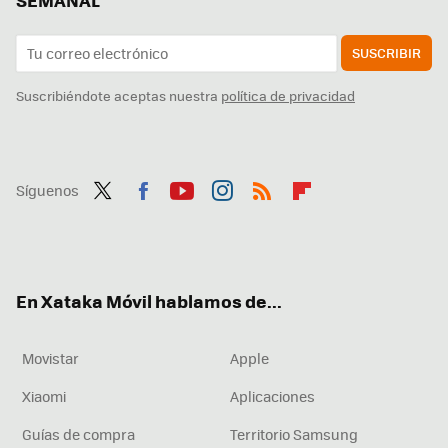
SEMANAL
SUSCRIBIR
Suscribiéndote aceptas nuestra
política de privacidad
Síguenos
Twit
Fac
You
Inst
RSS
Flip
ter
ebo
tub
agr
boa
ok
e
am
rd
En Xataka Móvil hablamos de...
Movistar
Apple
Xiaomi
Aplicaciones
Guías de compra
Territorio Samsung