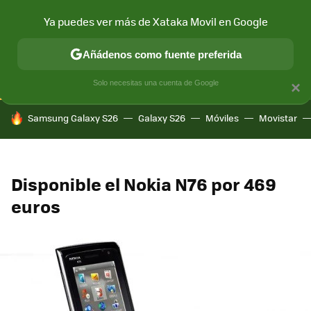
Ya puedes ver más de Xataka Movil en Google
CONECTIVIDAD
MÓVIL Y SOCIEDAD
APLICACIONES
COM
Añádenos como fuente preferida
Solo necesitas una cuenta de Google
×
HOY SE HABLA DE
Samsung Galaxy S26
Galaxy S26
Móviles
Movistar
Disponible el Nokia N76 por 469
euros