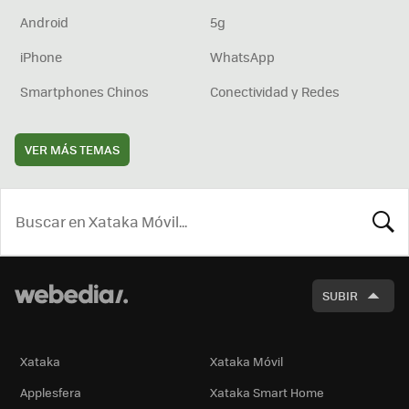
Android
5g
iPhone
WhatsApp
Smartphones Chinos
Conectividad y Redes
VER MÁS TEMAS
BUSCA
SUBIR
Xataka
Xataka Móvil
Applesfera
Xataka Smart Home