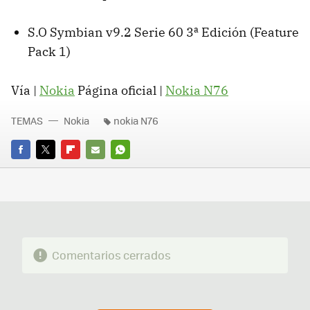
S.O Symbian v9.2 Serie 60 3ª Edición (Feature
Pack 1)
Vía |
Nokia
Página oficial |
Nokia N76
TEMAS
Nokia
nokia N76
FACEBOOK
TWITTER
FLIPBOARD
E-
WHATSAPP
MAIL
Comentarios cerrados