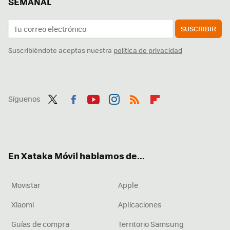
SEMANAL
SUSCRIBIR
Suscribiéndote aceptas nuestra
política de privacidad
Síguenos
Twit
Fac
You
Inst
RSS
Flip
ter
ebo
tub
agr
boa
ok
e
am
rd
En Xataka Móvil hablamos de...
Movistar
Apple
Xiaomi
Aplicaciones
Guías de compra
Territorio Samsung