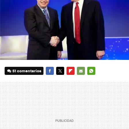
51 comentarios
FACEBOOK
TWITTER
FLIPBOARD
E-
WHATSAPP
MAIL