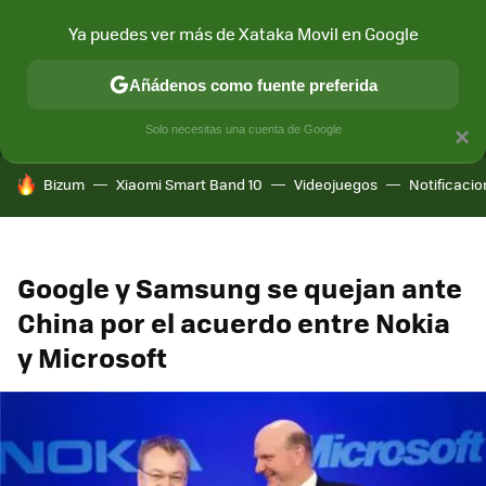
Ya puedes ver más de Xataka Movil en Google
MENÚ
NUEVO
Añádenos como fuente preferida
CONECTIVIDAD
MÓVIL Y SOCIEDAD
APLICACIONES
COM
Solo necesitas una cuenta de Google
×
HOY SE HABLA DE
Bizum
Xiaomi Smart Band 10
Videojuegos
Notificaci
Google y Samsung se quejan ante
China por el acuerdo entre Nokia
y Microsoft