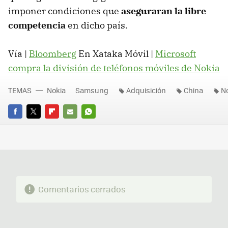
imponer condiciones que
aseguraran la libre
competencia
en dicho país.
Vía |
Bloomberg
En Xataka Móvil |
Microsoft
compra la división de teléfonos móviles de Nokia
TEMAS
Nokia
Samsung
Adquisición
China
N
FACEBOOK
TWITTER
FLIPBOARD
E-
WHATSAPP
MAIL
Comentarios cerrados