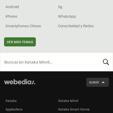
Android
5g
iPhone
WhatsApp
Smartphones Chinos
Conectividad y Redes
VER MÁS TEMAS
BUSCA
SUBIR
Xataka
Xataka Móvil
Applesfera
Xataka Smart Home