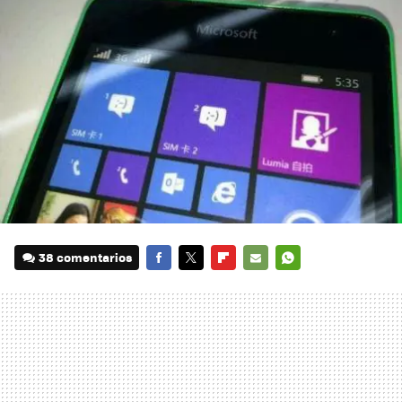
38 comentarios
FACEBOOK
TWITTER
FLIPBOARD
E-
WHATSAPP
MAIL