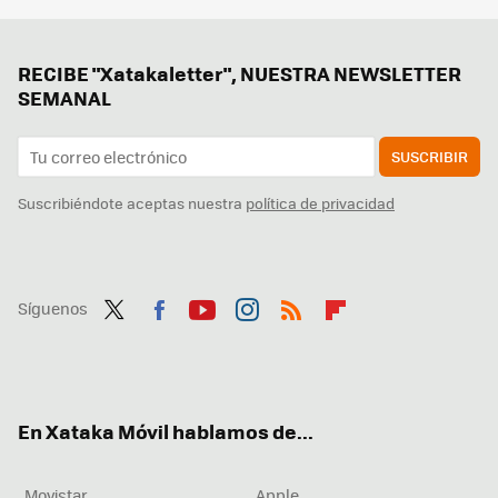
RECIBE "Xatakaletter", NUESTRA NEWSLETTER
SEMANAL
SUSCRIBIR
Suscribiéndote aceptas nuestra
política de privacidad
Síguenos
Twit
Fac
You
Inst
RSS
Flip
ter
ebo
tub
agr
boa
ok
e
am
rd
En Xataka Móvil hablamos de...
Movistar
Apple