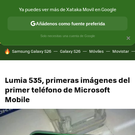
Ya puedes ver más de Xataka Movil en Google
CONECTIVIDAD
MÓVIL Y SOCIEDAD
APLICACIONES
COM
Añádenos como fuente preferida
Solo necesitas una cuenta de Google
×
HOY SE HABLA DE
Samsung Galaxy S26
Galaxy S26
Móviles
Movistar
Lumia 535, primeras imágenes del
primer teléfono de Microsoft
Mobile