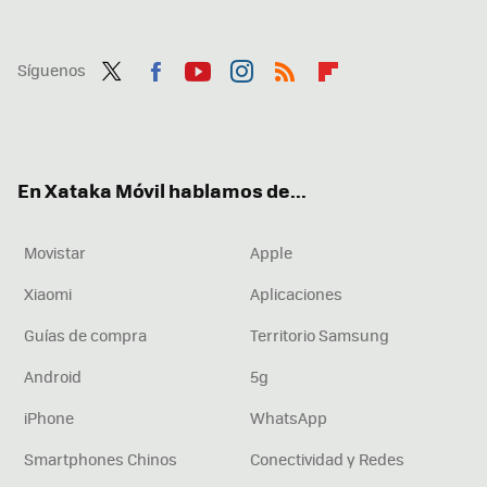
Síguenos
Twit
Fac
You
Inst
RSS
Flip
ter
ebo
tub
agr
boa
ok
e
am
rd
En Xataka Móvil hablamos de...
Movistar
Apple
Xiaomi
Aplicaciones
Guías de compra
Territorio Samsung
Android
5g
iPhone
WhatsApp
Smartphones Chinos
Conectividad y Redes