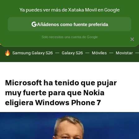
Ya puedes ver más de Xataka Movil en Google
CONECTIVIDAD
MÓVIL Y SOCIEDAD
APLICACIONES
COM
Añádenos como fuente preferida
Solo necesitas una cuenta de Google
×
HOY SE HABLA DE
Samsung Galaxy S26
Galaxy S26
Móviles
Movistar
Microsoft ha tenido que pujar
muy fuerte para que Nokia
eligiera Windows Phone 7