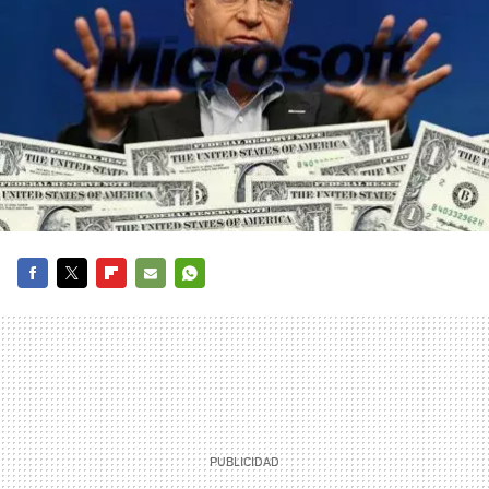
FACEBOOK
TWITTER
FLIPBOARD
E-
WHATSAPP
MAIL