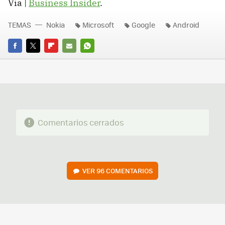
Vía |
Business Insider
.
TEMAS
Nokia
Microsoft
Google
Android
FACEBOOK
TWITTER
FLIPBOARD
E-
WHATSAPP
MAIL
Comentarios cerrados
VER
96 COMENTARIOS