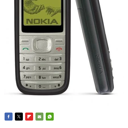
FACEBOOK
TWITTER
FLIPBOARD
E-
WHATSAPP