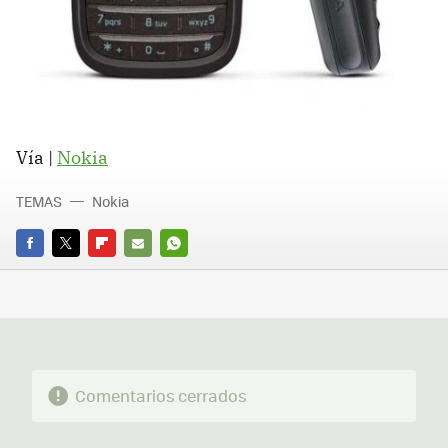
Vía |
Nokia
TEMAS
Nokia
FACEBOOK
TWITTER
FLIPBOARD
E-
WHATSAPP
MAIL
Comentarios cerrados