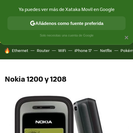
Ya puedes ver más de Xataka Movil en Google
CONECTIVIDAD
MÓVIL Y SOCIEDAD
APLICACIONES
COM
Añádenos como fuente preferida
Solo necesitas una cuenta de Google
×
HOY SE HABLA DE
Ethernet
Router
WiFi
iPhone 17
Netflix
Pokém
Nokia 1200 y 1208