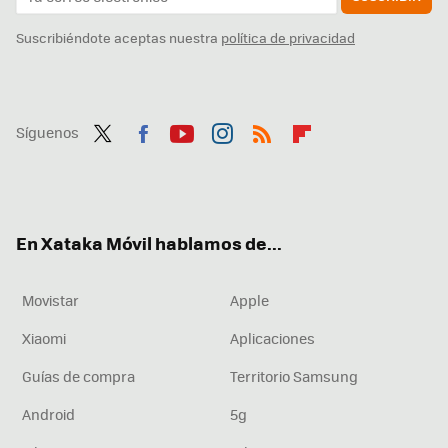
Suscribiéndote aceptas nuestra
política de privacidad
Síguenos
Twit
Fac
You
Inst
RSS
Flip
ter
ebo
tub
agr
boa
ok
e
am
rd
En Xataka Móvil hablamos de...
Movistar
Apple
Xiaomi
Aplicaciones
Guías de compra
Territorio Samsung
Android
5g