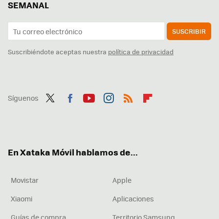
SEMANAL
SUSCRIBIR
Suscribiéndote aceptas nuestra
política de privacidad
Síguenos
Twit
Fac
You
Inst
RSS
Flip
ter
ebo
tub
agr
boa
ok
e
am
rd
En Xataka Móvil hablamos de...
Movistar
Apple
Xiaomi
Aplicaciones
Guías de compra
Territorio Samsung