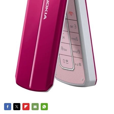
FACEBOOK
TWITTER
FLIPBOARD
E-
WHATSAPP