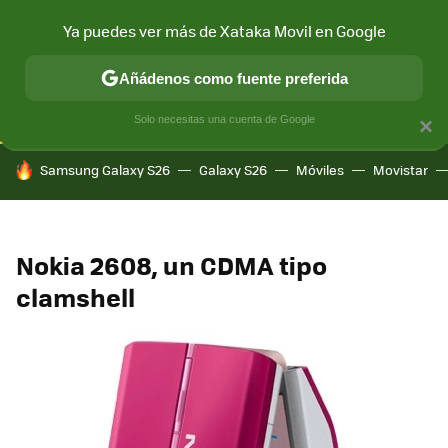
Ya puedes ver más de Xataka Movil en Google
CONECTIVIDAD
MÓVIL Y SOCIEDAD
APLICACIONES
COM
Añádenos como fuente preferida
Solo necesitas una cuenta de Google
×
HOY SE HABLA DE
Samsung Galaxy S26
Galaxy S26
Móviles
Movistar
Nokia 2608, un CDMA tipo
clamshell