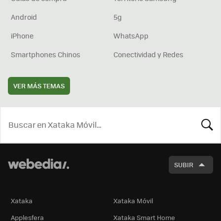
Android
5g
iPhone
WhatsApp
Smartphones Chinos
Conectividad y Redes
VER MÁS TEMAS
BUSCA
SUBIR
Xataka
Xataka Móvil
Applesfera
Xataka Smart Home