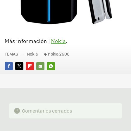
Más información |
Nokia
.
TEMAS
Nokia
nokia 2608
FACEBOOK
TWITTER
FLIPBOARD
E-
WHATSAPP
MAIL
Comentarios cerrados