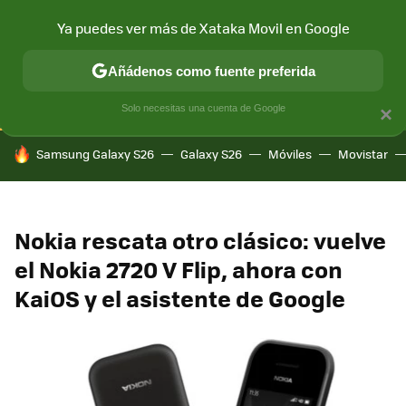
Ya puedes ver más de Xataka Movil en Google
CONECTIVIDAD
MÓVIL Y SOCIEDAD
APLICACIONES
COM
Añádenos como fuente preferida
Solo necesitas una cuenta de Google
×
HOY SE HABLA DE
Samsung Galaxy S26
Galaxy S26
Móviles
Movistar
Nokia rescata otro clásico: vuelve
el Nokia 2720 V Flip, ahora con
KaiOS y el asistente de Google