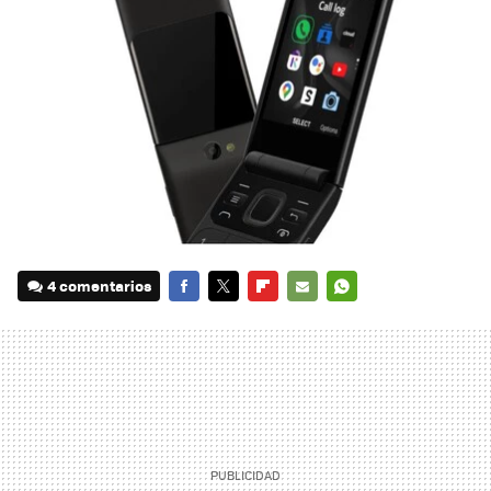
4 comentarios
FACEBOOK
TWITTER
FLIPBOARD
E-
WHATSAPP
MAIL