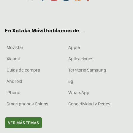
Twit
Fac
You
Inst
RSS
Flip
ter
ebo
tub
agr
boa
ok
e
am
rd
En Xataka Móvil hablamos de...
Movistar
Apple
Xiaomi
Aplicaciones
Guías de compra
Territorio Samsung
Android
5g
iPhone
WhatsApp
Smartphones Chinos
Conectividad y Redes
VER MÁS TEMAS