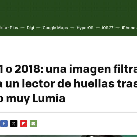
istar Plus
Digi
Google Maps
HyperOS
iOS 27
iPhone 
1 o 2018: una imagen filt
 un lector de huellas tra
lo muy Lumia
FACEBOOK
TWITTER
FLIPBOARD
E-