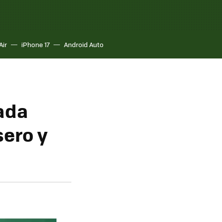
Air
iPhone 17
Android Auto
rada
sero y