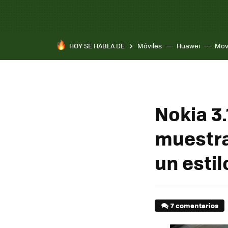
HOY SE HABLA DE
Móviles
Huawei
Mov
Nokia 3.
muestra
un esti
7 comentarios