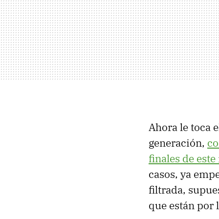
Ahora le toca 
generación,
co
finales de es
casos, ya empe
filtrada, supu
que están por l