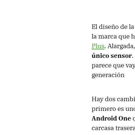
El diseño de l
la marca que h
Plus
. Alargada
único sensor
.
parece que vay
generación
Hay dos cambio
primero es un
Android One
q
carcasa traser