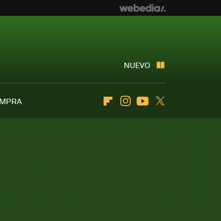
NUEVO
OMPRA
Flipboard
Instagram
Youtube
Twitter