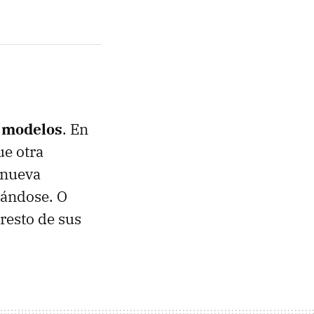
s modelos
. En
ue otra
 nueva
rándose. O
resto de sus