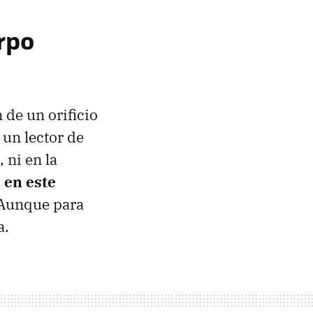
erpo
 de un orificio
 un lector de
 ni en la
 en este
. Aunque para
a.