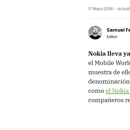
17 Mayo 2018
Actual
Samuel F
Editor
Nokia lleva y
el Mobile Worl
muestra de el
denominación p
como
el Nokia
compañeros rec