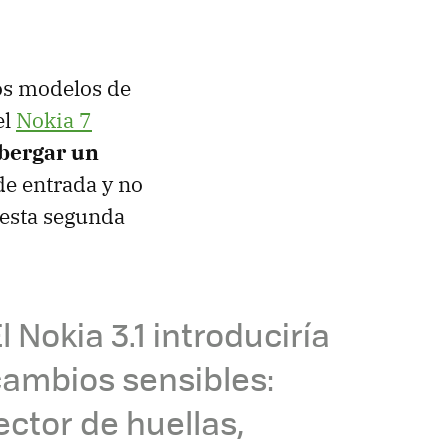
mos modelos de
el
Nokia 7
lbergar un
de entrada y no
 esta segunda
l Nokia 3.1 introduciría
cambios sensibles:
ector de huellas,