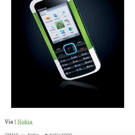
Vía |
Nokia
TEMAS
Nokia
Nokia 5000