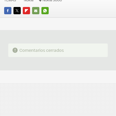
FACEBOOK
TWITTER
FLIPBOARD
E-
WHATSAPP
MAIL
Comentarios cerrados