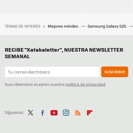
TEMAS DE INTERÉS
Mejores móviles
Samsung Galaxy S25
RECIBE "Xatakaletter", NUESTRA NEWSLETTER
SEMANAL
SUSCRIBIR
Suscribiéndote aceptas nuestra
política de privacidad
Síguenos
Twit
Fac
You
Inst
RSS
Flip
ter
ebo
tub
agr
boa