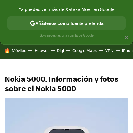
Ya puedes ver más de Xataka Movil en Google
MENÚ
NUEVO
Añádenos como fuente preferida
CONECTIVIDAD
MÓVIL Y SOCIEDAD
APLICACIONES
COM
Solo necesitas una cuenta de Google
×
HOY SE HABLA DE
Móviles
Huawei
Digi
Google Maps
VPN
iPhon
Nokia 5000. Información y fotos
sobre el Nokia 5000