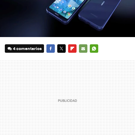
4 comentarios
FACEBOOK
TWITTER
FLIPBOARD
E-
WHATSAPP
MAIL