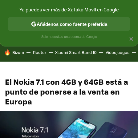
Ya puedes ver más de Xataka Movil en Google
CONECTIVIDAD
MÓVIL Y SOCIEDAD
APLICACIONES
COM
Añádenos como fuente preferida
Solo necesitas una cuenta de Google
×
HOY SE HABLA DE
Bizum
Router
Xiaomi Smart Band 10
Videojuegos
El Nokia 7.1 con 4GB y 64GB está a
punto de ponerse a la venta en
Europa