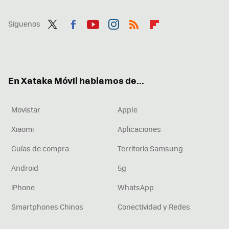
Síguenos
Twit
Fac
You
Inst
RSS
Flip
ter
ebo
tub
agr
boa
ok
e
am
rd
En Xataka Móvil hablamos de...
Movistar
Apple
Xiaomi
Aplicaciones
Guías de compra
Territorio Samsung
Android
5g
iPhone
WhatsApp
Smartphones Chinos
Conectividad y Redes