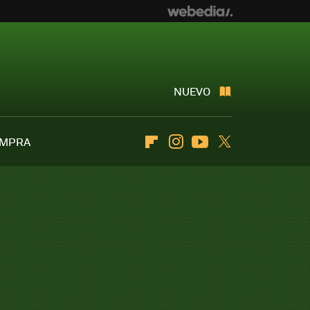
NUEVO
OMPRA
Flipboard
Instagram
Youtube
Twitter