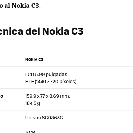
no al Nokia C3
.
cnica del Nokia C3
NOKIA C3
LCD 5,99 pulgadas
HD+ (1440 × 720 píxeles)
159.9 x 77 x 8.69 mm.
SO
184,5 g
Unisoc SC9863G
3 GB