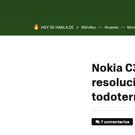
HOY SE HABLA DE
Móviles
Huawei
Mov
Nokia C
resoluc
todoter
7 comentarios