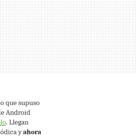
o que supuso
de Android
lo
. Llegan
iódica y
ahora