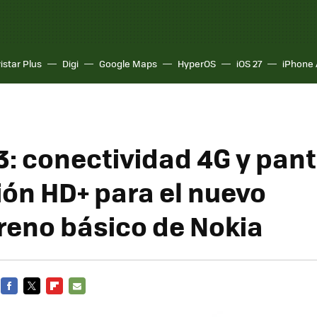
istar Plus
Digi
Google Maps
HyperOS
iOS 27
iPhone 
3: conectividad 4G y pant
ión HD+ para el nuevo
reno básico de Nokia
FACEBOOK
TWITTER
FLIPBOARD
E-