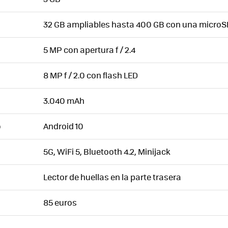
32 GB ampliables hasta 400 GB con una microS
5 MP con apertura f / 2.4
8 MP f / 2.0 con flash LED
3.040 mAh
Android 10
O
5G, WiFi 5, Bluetooth 4.2, Minijack
Lector de huellas en la parte trasera
85 euros