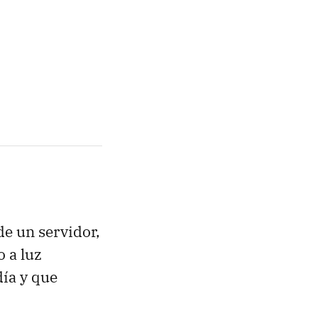
de un servidor,
o a luz
ía y que