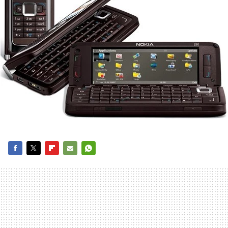
FACEBOOK
TWITTER
FLIPBOARD
E-
WHATSAPP
MAIL