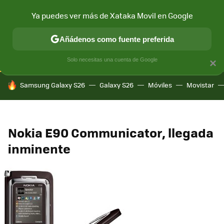
Ya puedes ver más de Xataka Movil en Google
CONECTIVIDAD
MÓVIL Y SOCIEDAD
APLICACIONES
COM
Añádenos como fuente preferida
Solo necesitas una cuenta de Google
×
HOY SE HABLA DE
Samsung Galaxy S26
Galaxy S26
Móviles
Movistar
Nokia E90 Communicator, llegada
inminente