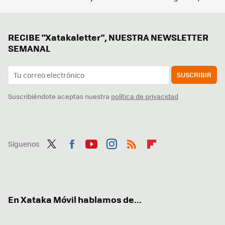
RECIBE "Xatakaletter", NUESTRA NEWSLETTER
SEMANAL
SUSCRIBIR
Suscribiéndote aceptas nuestra
política de privacidad
Síguenos
Twit
Fac
You
Inst
RSS
Flip
ter
ebo
tub
agr
boa
ok
e
am
rd
En Xataka Móvil hablamos de...