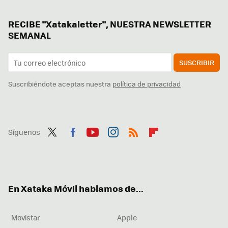
RECIBE "Xatakaletter", NUESTRA NEWSLETTER
SEMANAL
SUSCRIBIR
Suscribiéndote aceptas nuestra
política de privacidad
Síguenos
Twit
Fac
You
Inst
RSS
Flip
ter
ebo
tub
agr
boa
ok
e
am
rd
En Xataka Móvil hablamos de...
Movistar
Apple