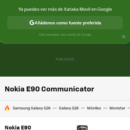
Ya puedes ver más de Xataka Movil en Google
CONECTIVIDAD
MÓVIL Y SOCIEDAD
APLICACIONES
COM
Añádenos como fuente preferida
Solo necesitas una cuenta de Google
×
Nokia E90 Communicator
HOY SE HABLA DE
Samsung Galaxy S26
Galaxy S26
Móviles
Movistar
Nokia E90