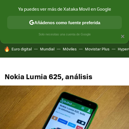
Ya puedes ver más de Xataka Movil en Google
MENÚ
NUEVO
Añádenos como fuente preferida
CONECTIVIDAD
MÓVIL Y SOCIEDAD
APLICACIONES
COM
Solo necesitas una cuenta de Google
×
HOY SE HABLA DE
Euro digital
Mundial
Móviles
Movistar Plus
Hyper
Nokia Lumia 625, análisis