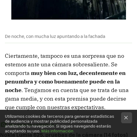
De noche, con mucha luz apuntando a la fachada
Ciertamente, tampoco es una sorpresa que no
estemos ante una cámara sobresaliente. Se
comporta
muy bien con luz, decentemente en
penumbra y como buenamente puede en la
noche
. Tengamos en cuenta que se trata de una
gama media, y con esta premisa puede decirse
que cumple con nuestras expectativas.
Utilizamos cookies de terceros para generar estadísticas
de audiencia y mostrar publicidad personalizada
Ver galería completa »
analizando tu navegación. Si sigues navegando estarás
aceptando su uso.
Más información
Nokia Lumia 625, pruebas de la cámara (14 fotos)