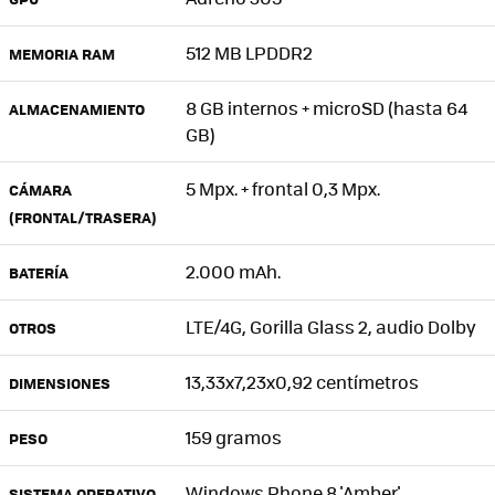
512 MB LPDDR2
MEMORIA RAM
8 GB internos + microSD (hasta 64
ALMACENAMIENTO
GB)
5 Mpx. + frontal 0,3 Mpx.
CÁMARA
(FRONTAL/TRASERA)
2.000 mAh.
BATERÍA
LTE/4G, Gorilla Glass 2, audio Dolby
OTROS
13,33x7,23x0,92 centímetros
DIMENSIONES
159 gramos
PESO
Windows Phone 8 'Amber'
SISTEMA OPERATIVO