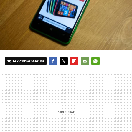
147 comentarios
FACEBOOK
TWITTER
FLIPBOARD
E-
WHATSAPP
MAIL