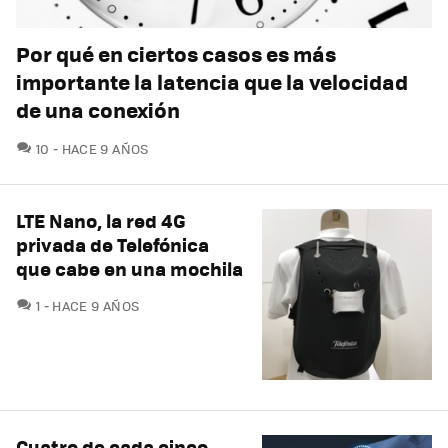
Por qué en ciertos casos es más
importante la latencia que la velocidad
de una conexión
COMENTARIOS
10
HACE 9 AÑOS
LTE Nano, la red 4G
privada de Telefónica
que cabe en una mochila
COMENTARIOS
1
HACE 9 AÑOS
Cuatro de cada cinco