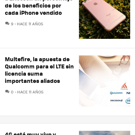
de los beneficios por
cada iPhone vendido
COMENTARIOS
9
HACE 11 AÑOS
Multefire, la apuesta de
Qualcomm para el LTE sin
licencia suma
importantes aliados
COMENTARIOS
0
HACE 11 AÑOS
4G está muy vivo y