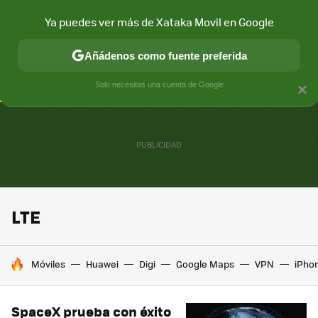
Ya puedes ver más de Xataka Movil en Google
CONECTIVIDAD
MÓVIL Y SOCIEDAD
APLICACIONES
COM
Añádenos como fuente preferida
Solo necesitas una cuenta de Google
×
LTE
HOY SE HABLA DE
Móviles
Huawei
Digi
Google Maps
VPN
iPhon
SpaceX prueba con éxito