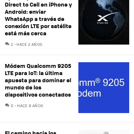
Direct to Cell en iPhone y
Android: enviar
WhatsApp a través de
conexión LTE por satélite
está más cerca
COMENTARIOS
2
HACE 2 AÑOS
Módem Qualcomm 9205
LTE para IoT: la última
apuesta para dominar el
mundo de los
dispositivos conectados
COMENTARIOS
0
HACE 8 AÑOS
El camino hacia los