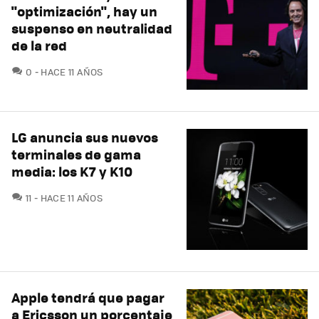
"optimización", hay un
suspenso en neutralidad
de la red
COMENTARIOS
0
HACE 11 AÑOS
LG anuncia sus nuevos
terminales de gama
media: los K7 y K10
COMENTARIOS
11
HACE 11 AÑOS
Apple tendrá que pagar
a Ericsson un porcentaje