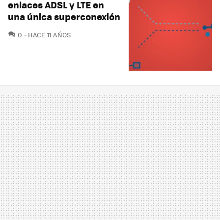
enlaces ADSL y LTE en
una única superconexión
COMENTARIOS
0
HACE 11 AÑOS