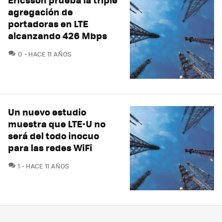
agregación de
portadoras en LTE
alcanzando 426 Mbps
COMENTARIOS
0
HACE 11 AÑOS
Un nuevo estudio
muestra que LTE-U no
será del todo inocuo
para las redes WiFi
COMENTARIOS
1
HACE 11 AÑOS