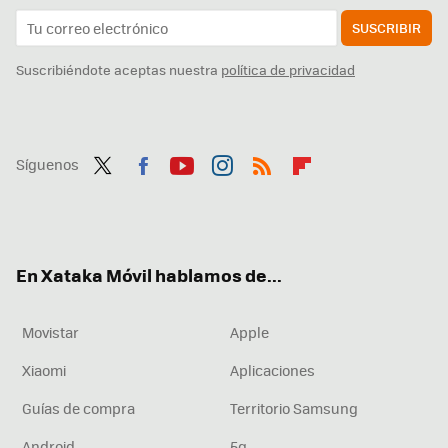
SUSCRIBIR
Suscribiéndote aceptas nuestra
política de privacidad
Síguenos
Twit
Fac
You
Inst
RSS
Flip
ter
ebo
tub
agr
boa
ok
e
am
rd
En Xataka Móvil hablamos de...
Movistar
Apple
Xiaomi
Aplicaciones
Guías de compra
Territorio Samsung
Android
5g