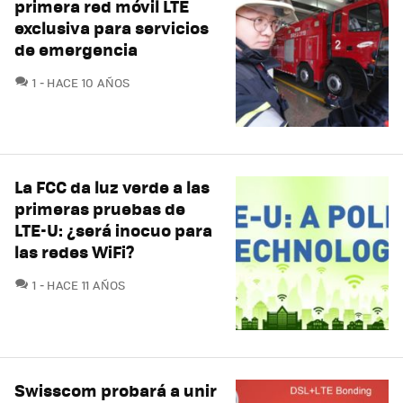
primera red móvil LTE
exclusiva para servicios
de emergencia
COMENTARIOS
1
HACE 10 AÑOS
La FCC da luz verde a las
primeras pruebas de
LTE-U: ¿será inocuo para
las redes WiFi?
COMENTARIOS
1
HACE 11 AÑOS
Swisscom probará a unir