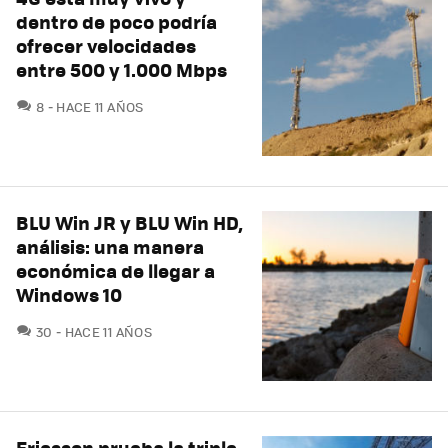
dentro de poco podría
ofrecer velocidades
entre 500 y 1.000 Mbps
COMENTARIOS
8
HACE 11 AÑOS
BLU Win JR y BLU Win HD,
análisis: una manera
económica de llegar a
Windows 10
COMENTARIOS
30
HACE 11 AÑOS
Ericsson prueba la triple