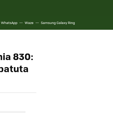
WhatsApp
Waze
Samsung Galaxy Ring
mia 830:
 batuta