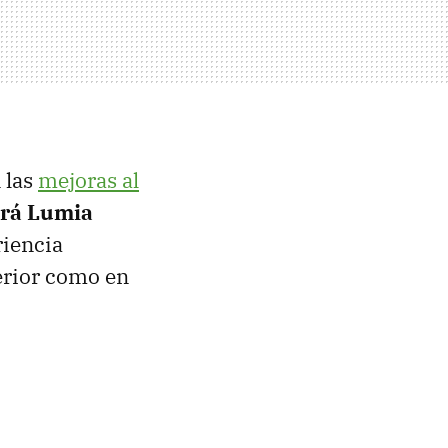
 las
mejoras al
rá Lumia
riencia
terior como en