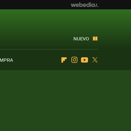
NUEVO
OMPRA
Flipboard
Instagram
Youtube
Twitter