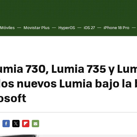
Móviles
Movistar Plus
HyperOS
iOS 27
iPhone 18 Pro
umia 730, Lumia 735 y Lu
 los nuevos Lumia bajo la
osoft
FACEBOOK
TWITTER
FLIPBOARD
E-