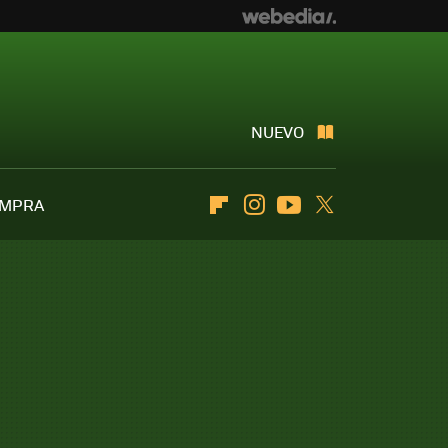
NUEVO
OMPRA
Flipboard
Instagram
Youtube
Twitter