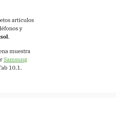
etos artículos
léfonos y
 sol
.
uena muestra
er
Samsung
 Tab 10.1.