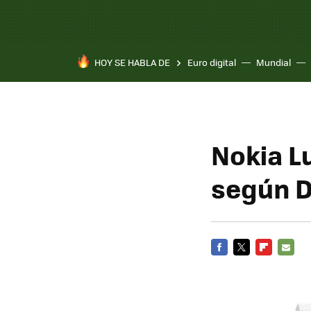
HOY SE HABLA DE
Euro digital
Mundial
Pixel 10a
Nokia Lu
según 
FACEBOOK
TWITTER
FLIPBOARD
E-
MAIL