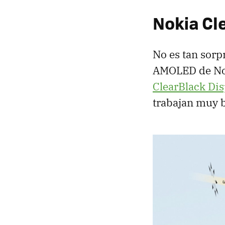
Nokia Cl
No es tan sorp
AMOLED
de No
ClearBlack Dis
trabajan muy bi