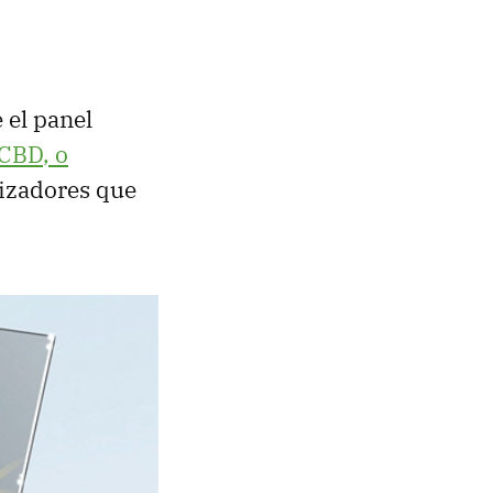
 el panel
CBD
, o
arizadores que