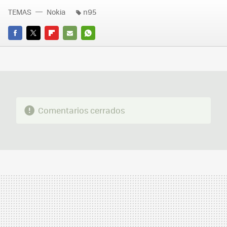
TEMAS
Nokia
n95
FACEBOOK
TWITTER
FLIPBOARD
E-
WHATSAPP
MAIL
Comentarios cerrados