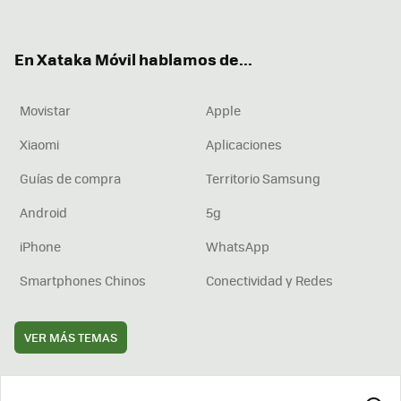
ter
ebo
tub
agr
boa
ok
e
am
rd
En Xataka Móvil hablamos de...
Movistar
Apple
Xiaomi
Aplicaciones
Guías de compra
Territorio Samsung
Android
5g
iPhone
WhatsApp
Smartphones Chinos
Conectividad y Redes
VER MÁS TEMAS