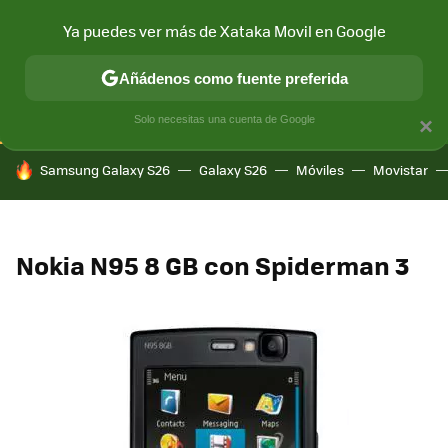
Ya puedes ver más de Xataka Movil en Google
CONECTIVIDAD
MÓVIL Y SOCIEDAD
APLICACIONES
COM
Añádenos como fuente preferida
Solo necesitas una cuenta de Google
×
HOY SE HABLA DE
Samsung Galaxy S26
Galaxy S26
Móviles
Movistar
Nokia N95 8 GB con Spiderman 3