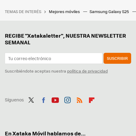
TEMAS DE INTERÉS
Mejores móviles
Samsung Galaxy S25
RECIBE "Xatakaletter", NUESTRA NEWSLETTER
SEMANAL
SUSCRIBIR
Suscribiéndote aceptas nuestra
política de privacidad
Síguenos
Twit
Fac
You
Inst
RSS
Flip
ter
ebo
tub
agr
boa
ok
e
am
rd
En Xataka Móvil hablamos de...