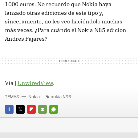
1000 euros. No recuerdo que Nokia haya
lanzado otras ediciones de este tipo y,
sinceramente, no les veo haciéndolo muchas
más veces. ¿Para cuándo el Nokia N85 edición
Andrés Pajares?
Vía |
UnwiredView
.
TEMAS
Nokia
nokia N96
FACEBOOK
TWITTER
FLIPBOARD
E-
WHATSAPP
MAIL