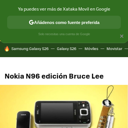
Ya puedes ver más de Xataka Movil en Google
CONECTIVIDAD
MÓVIL Y SOCIEDAD
APLICACIONES
COM
Añádenos como fuente preferida
Solo necesitas una cuenta de Google
×
HOY SE HABLA DE
Samsung Galaxy S26
Galaxy S26
Móviles
Movistar
Nokia N96 edición Bruce Lee