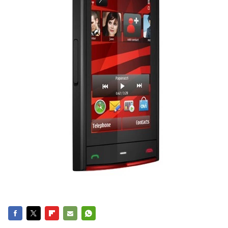
FACEBOOK
TWITTER
FLIPBOARD
E-
WHATSAPP