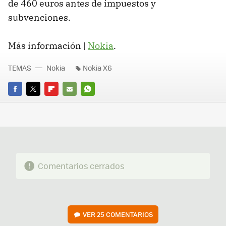
de 460 euros antes de impuestos y
subvenciones.
Más información |
Nokia
.
TEMAS
Nokia
Nokia X6
FACEBOOK
TWITTER
FLIPBOARD
E-
WHATSAPP
MAIL
Comentarios cerrados
VER
25 COMENTARIOS