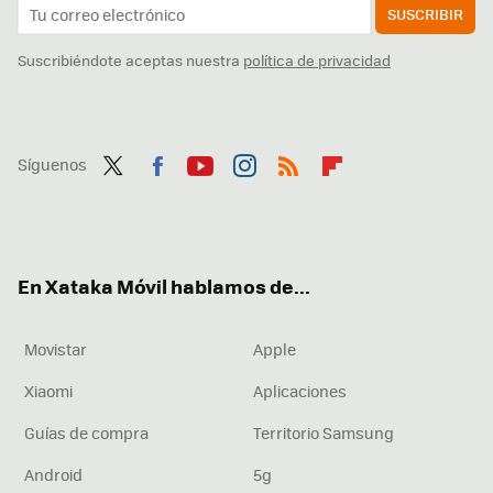
SUSCRIBIR
Suscribiéndote aceptas nuestra
política de privacidad
Síguenos
Twit
Fac
You
Inst
RSS
Flip
ter
ebo
tub
agr
boa
ok
e
am
rd
En Xataka Móvil hablamos de...
Movistar
Apple
Xiaomi
Aplicaciones
Guías de compra
Territorio Samsung
Android
5g