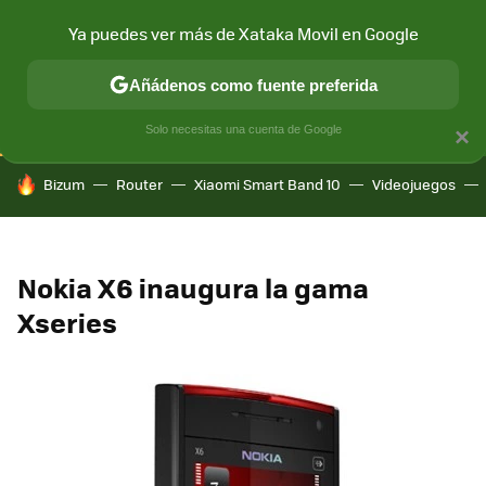
Ya puedes ver más de Xataka Movil en Google
CONECTIVIDAD
MÓVIL Y SOCIEDAD
APLICACIONES
COM
Añádenos como fuente preferida
Solo necesitas una cuenta de Google
×
HOY SE HABLA DE
Bizum
Router
Xiaomi Smart Band 10
Videojuegos
Nokia X6 inaugura la gama
Xseries