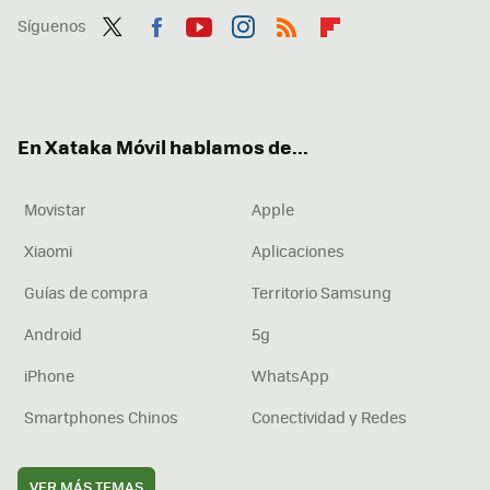
Síguenos
Twit
Fac
You
Inst
RSS
Flip
ter
ebo
tub
agr
boa
ok
e
am
rd
En Xataka Móvil hablamos de...
Movistar
Apple
Xiaomi
Aplicaciones
Guías de compra
Territorio Samsung
Android
5g
iPhone
WhatsApp
Smartphones Chinos
Conectividad y Redes
VER MÁS TEMAS