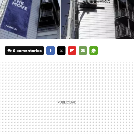
9 comentarios
FACEBOOK
TWITTER
FLIPBOARD
E-
WHATSAPP
MAIL