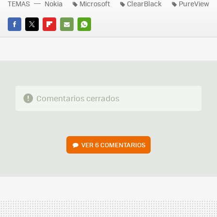
TEMAS
Nokia
Microsoft
ClearBlack
PureView
FACEBOOK
TWITTER
FLIPBOARD
E-
WHATSAPP
MAIL
Comentarios cerrados
VER
6 COMENTARIOS