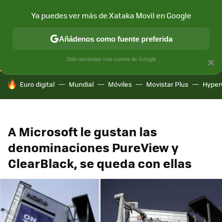
Ya puedes ver más de Xataka Movil en Google
CONECTIVIDAD
MÓVIL Y SOCIEDAD
APLICACIONES
COM
Añádenos como fuente preferida
Solo necesitas una cuenta de Google
×
HOY SE HABLA DE
Euro digital
Mundial
Móviles
Movistar Plus
Hyper
A Microsoft le gustan las
denominaciones PureView y
ClearBlack, se queda con ellas