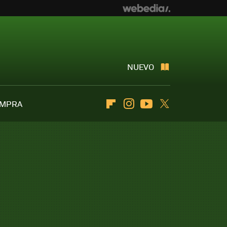
NUEVO
OMPRA
Flipboard
Instagram
Youtube
Twitter