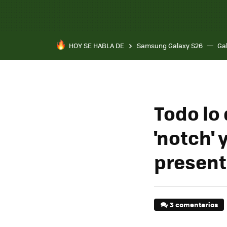
HOY SE HABLA DE
Samsung Galaxy S26
Ga
Todo lo
'notch' 
present
3 comentarios