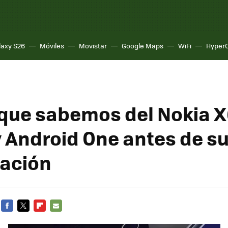
laxy S26
Móviles
Movistar
Google Maps
WiFi
Hyper
 que sabemos del Nokia 
y Android One antes de s
ación
FACEBOOK
TWITTER
FLIPBOARD
E-