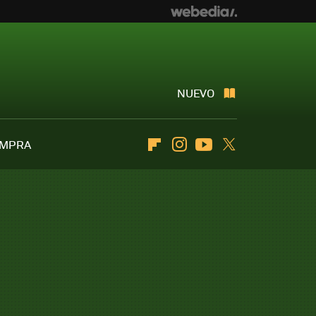
NUEVO
OMPRA
Flipboard
Instagram
Youtube
Twitter