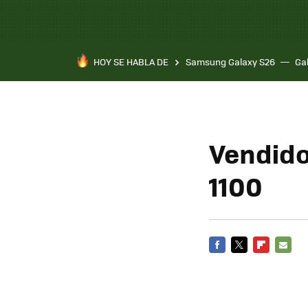
HOY SE HABLA DE
Samsung Galaxy S26
Ga
Vendido
1100
FACEBOOK
TWITTER
FLIPBOARD
E-
MAIL