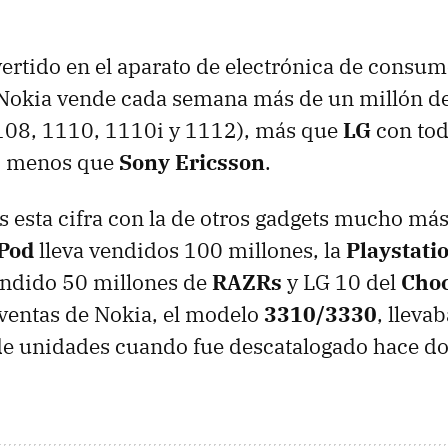
vertido en el aparato de electrónica de cons
, Nokia vende cada semana más de un millón d
1108, 1110, 1110i y 1112), más que
LG
con tod
o menos que
Sony Ericsson
.
 esta cifra con la de otros gadgets mucho má
iPod
lleva vendidos 100 millones, la
Playstati
endido 50 millones de
RAZRs
y LG 10 del
Choc
ventas de Nokia, el modelo
3310/3330
, lleva
de unidades cuando fue descatalogado hace do