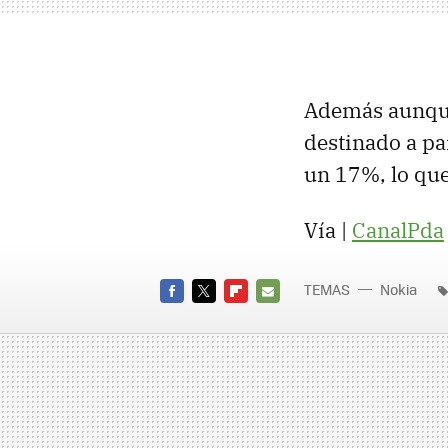
Además aunque 
destinado a pa
un 17%, lo que
Vía |
CanalPda
TEMAS
Nokia
FACEBOOK
TWITTER
FLIPBOARD
E-
MAIL