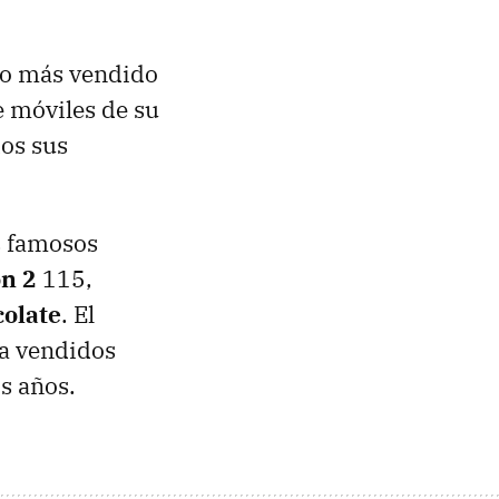
umo más vendido
e móviles de su
os sus
s famosos
on 2
115,
olate
. El
ba vendidos
s años.