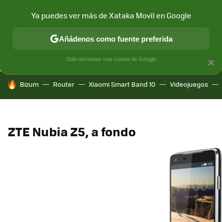
Ya puedes ver más de Xataka Movil en Google
CONECTIVIDAD
MÓVIL Y SOCIEDAD
APLICACIONES
COM
Añádenos como fuente preferida
Solo necesitas una cuenta de Google
×
HOY SE HABLA DE
Bizum
Router
Xiaomi Smart Band 10
Videojuegos
ZTE Nubia Z5, a fondo