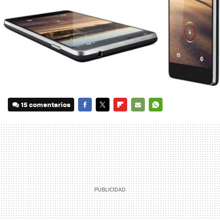
15 comentarios
FACEBOOK
TWITTER
FLIPBOARD
E-
WHATSAPP
MAIL