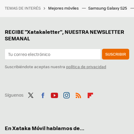
TEMAS DE INTERÉS
Mejores móviles
Samsung Galaxy S25
RECIBE "Xatakaletter", NUESTRA NEWSLETTER
SEMANAL
SUSCRIBIR
Suscribiéndote aceptas nuestra
política de privacidad
Síguenos
Twit
Fac
You
Inst
RSS
Flip
ter
ebo
tub
agr
boa
ok
e
am
rd
En Xataka Móvil hablamos de...