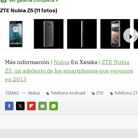
Ver galería completa »
ZTE Nubia Z5 (11 fotos)
Ne
Más información |
Nubia
En Xataka |
ZTE Nubia
Z5: un adelanto de los smartphones que veremos
en 2013
TEMAS
Nokia
Teléfono Android
ZTE
Teléfono ZT
FACEBOOK
TWITTER
FLIPBOARD
E-
WHATSAPP
MAIL