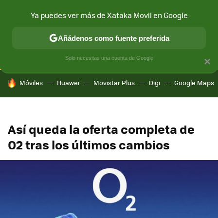
Ya puedes ver más de Xataka Movil en Google
CONECTIVIDAD
MÓVIL Y SOCIEDAD
APLICACIONES
COM
Añádenos como fuente preferida
Solo necesitas una cuenta de Google
×
HOY SE HABLA DE
Móviles
Huawei
Movistar Plus
Digi
Google Maps
Así queda la oferta completa de
O2 tras los últimos cambios