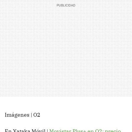
Imágenes | O2
En Xataka Móvil |
Movistar Plus+ en O2: precio,