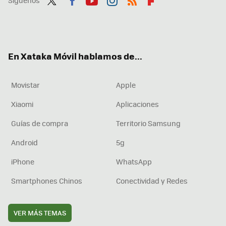
Síguenos
Twit
Fac
You
Inst
RSS
Flip
ter
ebo
tub
agr
boa
ok
e
am
rd
En Xataka Móvil hablamos de...
Movistar
Apple
Xiaomi
Aplicaciones
Guías de compra
Territorio Samsung
Android
5g
iPhone
WhatsApp
Smartphones Chinos
Conectividad y Redes
VER MÁS TEMAS