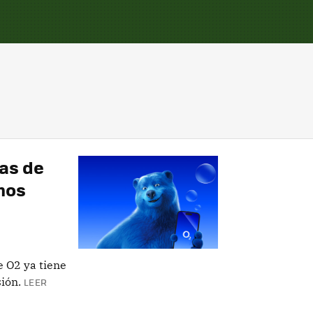
fas de
imos
e O2 ya tiene
sión.
LEER