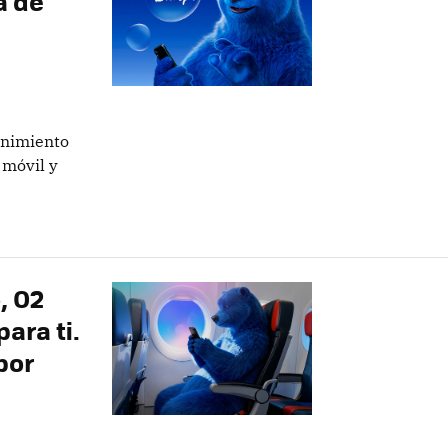
a de
enimiento
 móvil y
, O2
ara ti.
por