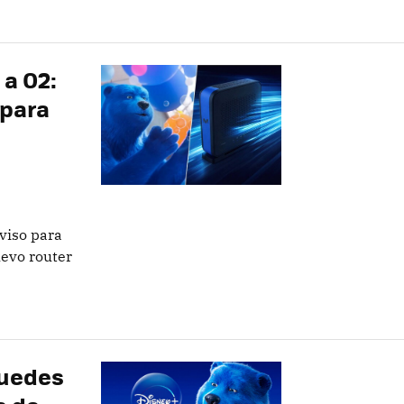
 a O2:
 para
viso para
uevo router
puedes