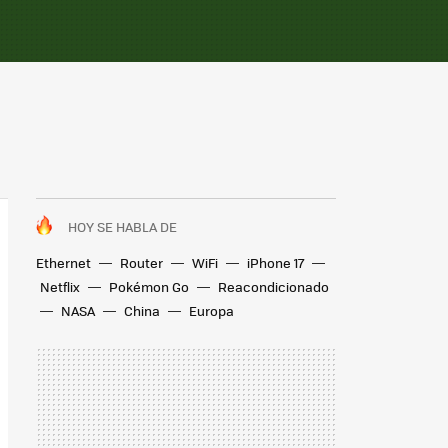
HOY SE HABLA DE
Ethernet
Router
WiFi
iPhone 17
Netflix
Pokémon Go
Reacondicionado
NASA
China
Europa