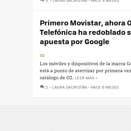
5
LAURA SACRISTÁN
HACE 6 MESES
Primero Movistar, ahora O
Telefónica ha redoblado 
apuesta por Google
O2
Los móviles y dispositivos de la marca G
está a punto de aterrizar por primera vez
catálogo de O2.
LEER MÁS »
COMENTARIOS
2
LAURA SACRISTÁN
HACE 6 MESES