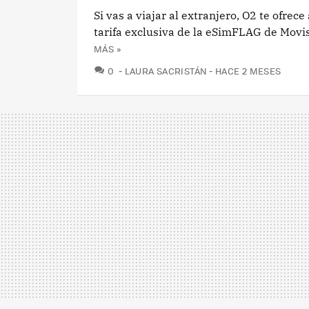
Si vas a viajar al extranjero, O2 te ofrec
tarifa exclusiva de la eSimFLAG de Movis
MÁS »
COMENTARIOS
0
LAURA SACRISTÁN
HACE 2 MESES