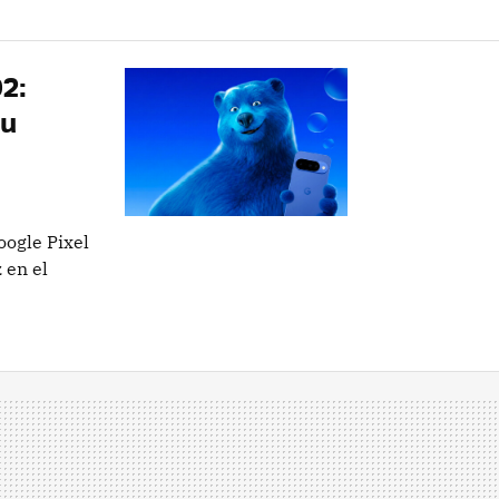
2:
su
oogle Pixel
 en el