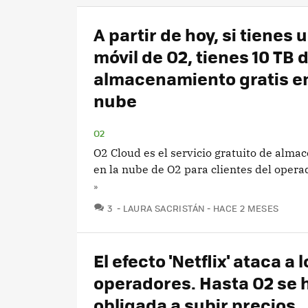
A partir de hoy, si tienes 
móvil de O2, tienes 10 TB 
almacenamiento gratis en
nube
O2
O2 Cloud es el servicio gratuito de alm
en la nube de O2 para clientes del opera
»
COMENTARIOS
3
LAURA SACRISTÁN
HACE 2 MESES
El efecto 'Netflix' ataca a 
operadores. Hasta O2 se h
obligada a subir precios