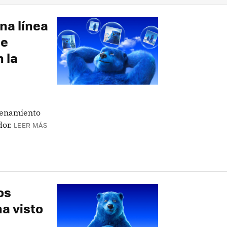
una línea
de
 la
acenamiento
dor.
LEER MÁS
los
a visto