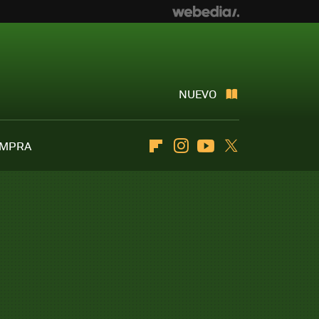
NUEVO
OMPRA
Flipboard
Instagram
Youtube
Twitter