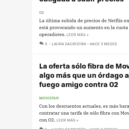
O2
La última subida de precios de Netflix e
está provocando un aumento en la cuota 
operadores.
LEER MÁS »
COMENTARIOS
5
LAURA SACRISTÁN
HACE 3 MESES
La oferta sólo fibra de Mo
algo más que un órdago a 
fuego amigo contra O2
MOVISTAR
Con los descuentos actuales, es más bara
contratar una tarifa de sólo fibra con Mo
con O2.
LEER MÁS »
COMENTARIOS