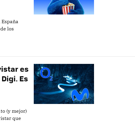
n España
de los
vistar es
Digi. Es
to (y mejor)
vistar que