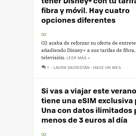
tener Disney+ con tu tarif
fibra y móvil. Hay cuatro
opciones diferentes
O2
O2 acaba de reforzar su oferta de entret
añadiendo Disney+ a sus tarifas de fibra,
televisión.
LEER MÁS »
COMENTARIOS
1
LAURA SACRISTÁN
HACE UN MES
Si vas a viajar este verano
tiene una eSIM exclusiva p
Una con datos ilimitados 
menos de 3 euros al día
O2