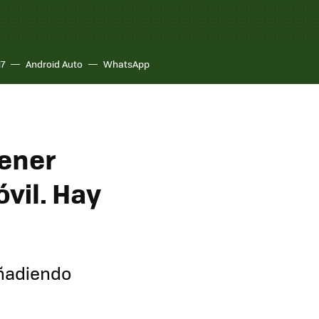
17
Android Auto
WhatsApp
tener
óvil. Hay
añadiendo