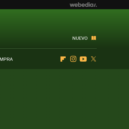
NUEVO
OMPRA
Flipboard
Instagram
Youtube
Twitter