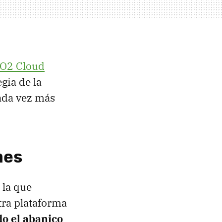
 O2 Cloud
gia de la
ada vez más
mes
 la que
tra plataforma
do el abanico