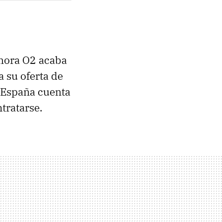
hora O2 acaba
a
su oferta de
 España cuenta
tratarse.