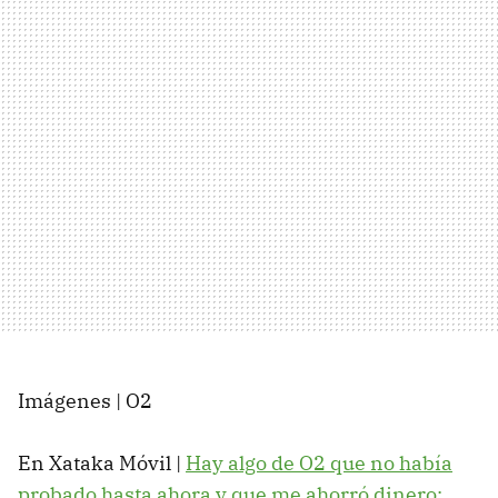
Imágenes | O2
En Xataka Móvil |
Hay algo de O2 que no había
probado hasta ahora y que me ahorró dinero: