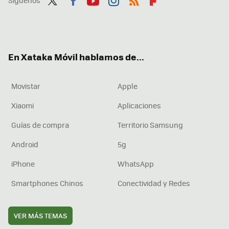
Síguenos
Twit
Fac
You
Inst
RSS
Flip
ter
ebo
tub
agr
boa
ok
e
am
rd
En Xataka Móvil hablamos de...
Movistar
Apple
Xiaomi
Aplicaciones
Guías de compra
Territorio Samsung
Android
5g
iPhone
WhatsApp
Smartphones Chinos
Conectividad y Redes
VER MÁS TEMAS