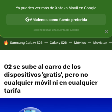
Ya puedes ver más de Xataka Movil en Google
CONECTIVIDAD
MÓVIL Y SOCIEDAD
APLICACIONES
COM
Añádenos como fuente preferida
Solo necesitas una cuenta de Google
×
HOY SE HABLA DE
Samsung Galaxy S26
Galaxy S26
Móviles
Movistar
O2 se sube al carro de los
dispositivos 'gratis', pero no
cualquier móvil ni en cualquier
tarifa