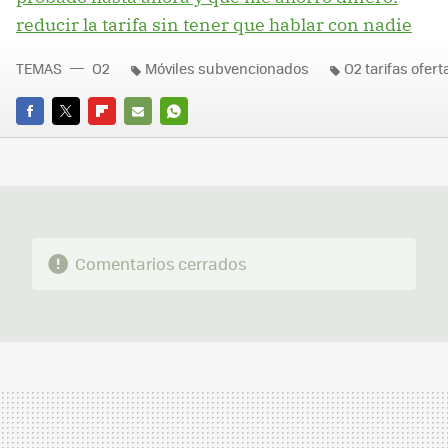
reducir la tarifa sin tener que hablar con nadie
TEMAS
O2
Móviles subvencionados
O2 tarifas ofert
FACEBOOK
TWITTER
FLIPBOARD
E-
WHATSAPP
MAIL
Comentarios cerrados