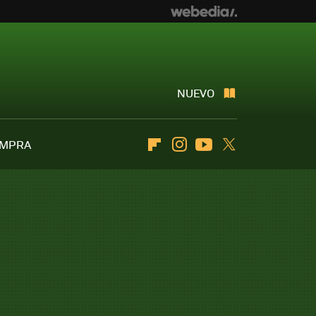
NUEVO
OMPRA
Flipboard
Instagram
Youtube
Twitter