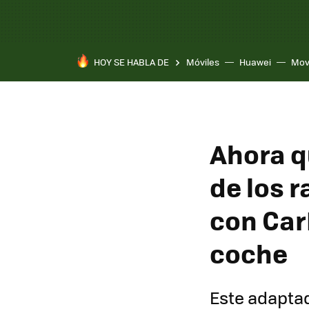
HOY SE HABLA DE
Móviles
Huawei
Mov
Ahora q
de los r
con CarP
coche
Este adaptad