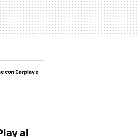
e con Carplay e
lay al