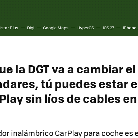
istar Plus
Digi
Google Maps
HyperOS
iOS 27
iPhone 
ue la DGT va a cambiar e
adares, tú puedes estar e
lay sin líos de cables en
or inalámbrico CarPlay para coche es 