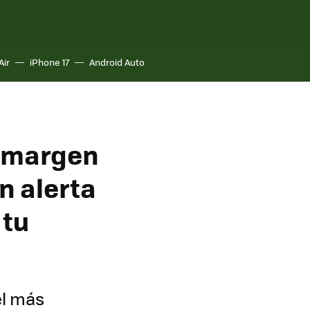
Air
iPhone 17
Android Auto
l margen
n alerta
 tu
el más