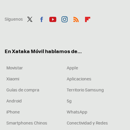
Síguenos
Twit
Fac
You
Inst
RSS
Flip
ter
ebo
tub
agr
boa
ok
e
am
rd
En Xataka Móvil hablamos de...
Movistar
Apple
Xiaomi
Aplicaciones
Guías de compra
Territorio Samsung
Android
5g
iPhone
WhatsApp
Smartphones Chinos
Conectividad y Redes