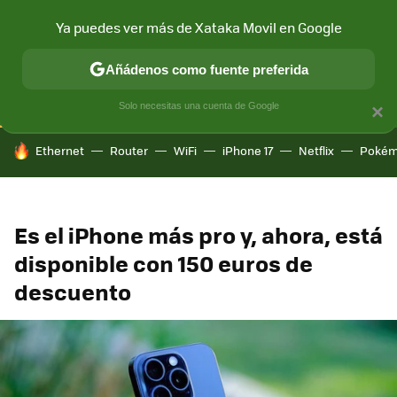
Ya puedes ver más de Xataka Movil en Google
CONECTIVIDAD
MÓVIL Y SOCIEDAD
APLICACIONES
COM
Añádenos como fuente preferida
Solo necesitas una cuenta de Google
×
HOY SE HABLA DE
Ethernet
Router
WiFi
iPhone 17
Netflix
Pokém
Es el iPhone más pro y, ahora, está
disponible con 150 euros de
descuento