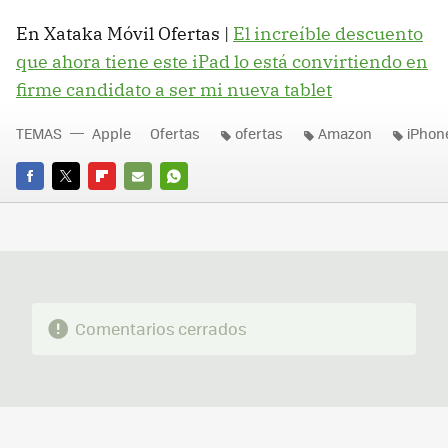
En Xataka Móvil Ofertas |
El increíble descuento
que ahora tiene este iPad lo está convirtiendo en
firme candidato a ser mi nueva tablet
TEMAS
Apple
Ofertas
ofertas
Amazon
iPhon
FACEBOOK
TWITTER
FLIPBOARD
E-
WHATSAPP
MAIL
Comentarios cerrados