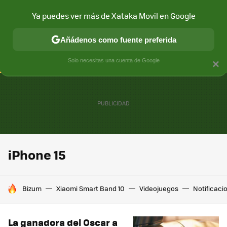
Ya puedes ver más de Xataka Movil en Google
CONECTIVIDAD
MÓVIL Y SOCIEDAD
APLICACIONES
COM
Añádenos como fuente preferida
Solo necesitas una cuenta de Google
×
iPhone 15
HOY SE HABLA DE
Bizum
Xiaomi Smart Band 10
Videojuegos
Notificaci
La ganadora del Oscar a