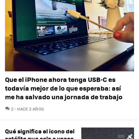
Que el iPhone ahora tenga USB-C es
todavía mejor de lo que esperaba: así
me ha salvado una jornada de trabajo
COMENTARIOS
2
HACE 2 AÑOS
Qué significa el icono del
satélite que sale a veces