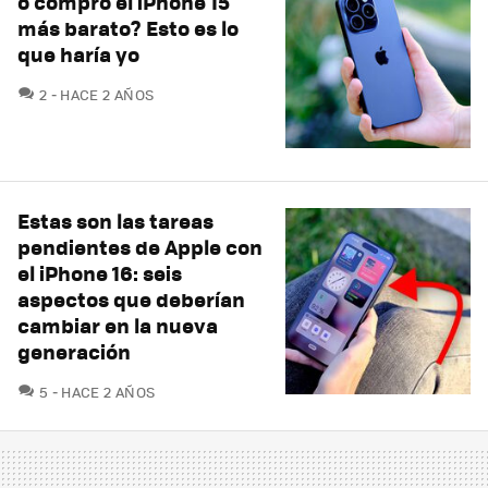
o compro el iPhone 15
más barato? Esto es lo
que haría yo
COMENTARIOS
2
HACE 2 AÑOS
Estas son las tareas
pendientes de Apple con
el iPhone 16: seis
aspectos que deberían
cambiar en la nueva
generación
COMENTARIOS
5
HACE 2 AÑOS