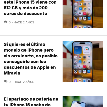
este iPhone 15 viene con
512 GB y más de 200
euros de descuento
COMENTARIOS
0
HACE 2 AÑOS
Si quieres el último
modelo de iPhone pero
sin arruinarte, es posible
conseguirlo con los
descuentos de Apple en
Miravia
COMENTARIOS
0
HACE 2 AÑOS
El apartado de batería de
tu iPhone 15 acaba de