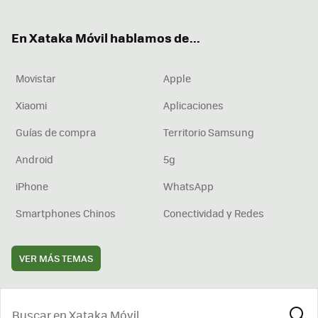
ter
ebo
tub
agr
boa
ok
e
am
rd
En Xataka Móvil hablamos de...
Movistar
Apple
Xiaomi
Aplicaciones
Guías de compra
Territorio Samsung
Android
5g
iPhone
WhatsApp
Smartphones Chinos
Conectividad y Redes
VER MÁS TEMAS