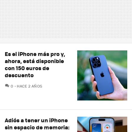
Es el iPhone más pro y,
ahora, está disponible
con 150 euros de
descuento
COMENTARIOS
0
HACE 2 AÑOS
Adiós a tener un iPhone
sin espacio de memoria: