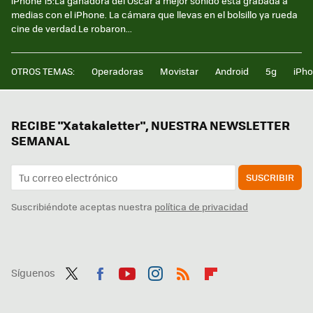
iPhone 15:La ganadora del Oscar a mejor sonido está grabada a
medias con el iPhone. La cámara que llevas en el bolsillo ya rueda
cine de verdad.Le robaron...
OTROS TEMAS:
Operadoras
Movistar
Android
5g
iPh
RECIBE "Xatakaletter", NUESTRA NEWSLETTER
SEMANAL
SUSCRIBIR
Suscribiéndote aceptas nuestra
política de privacidad
Síguenos
Twit
Fac
You
Inst
RSS
Flip