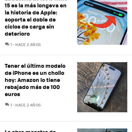
15 es la más longeva en
la historia de Apple:
soporta el doble de
ciclos de carga sin
deterioro
COMENTARIOS
1
HACE 2 AÑOS
Tener el último modelo
de iPhone es un chollo
hoy: Amazon lo tiene
rebajado más de 100
euros
COMENTARIOS
1
HACE 2 AÑOS
La obra maestra de