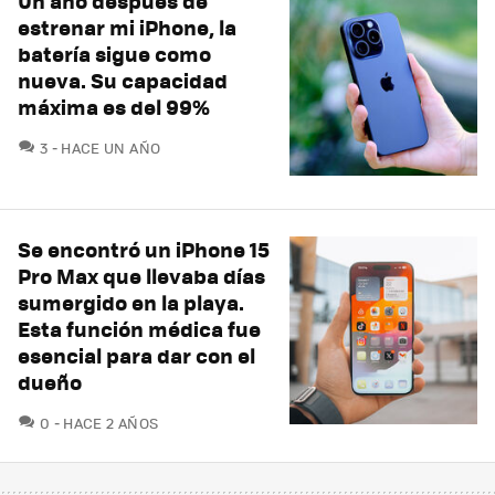
Un año después de
estrenar mi iPhone, la
batería sigue como
nueva. Su capacidad
máxima es del 99%
COMENTARIOS
3
HACE UN AÑO
Se encontró un iPhone 15
Pro Max que llevaba días
sumergido en la playa.
Esta función médica fue
esencial para dar con el
dueño
COMENTARIOS
0
HACE 2 AÑOS