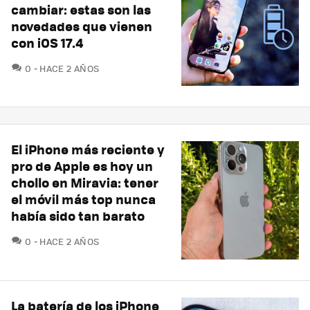
cambiar: estas son las
novedades que vienen
con iOS 17.4
COMENTARIOS
0
HACE 2 AÑOS
El iPhone más reciente y
pro de Apple es hoy un
chollo en Miravia: tener
el móvil más top nunca
había sido tan barato
COMENTARIOS
0
HACE 2 AÑOS
La batería de los iPhone