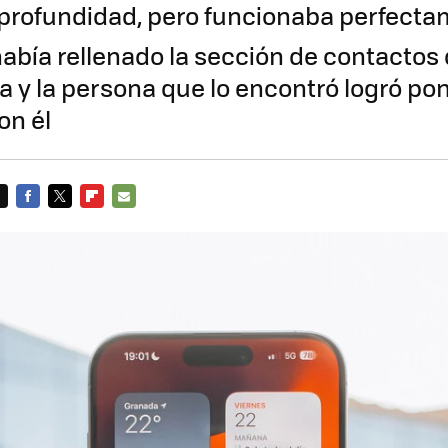
profundidad, pero funcionaba perfect
abía rellenado la sección de contactos
 y la persona que lo encontró logró po
on él
FACEBOOK
TWITTER
FLIPBOARD
E-
MAIL