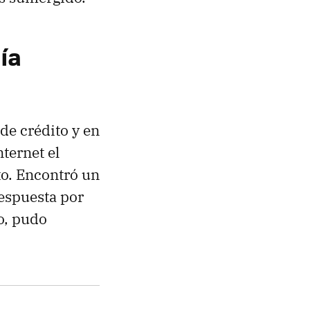
ía
 de crédito y en
ternet el
to. Encontró un
respuesta por
o, pudo