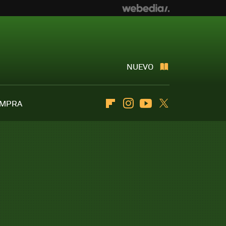
NUEVO
OMPRA
Flipboard
Instagram
Youtube
Twitter