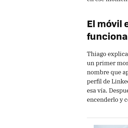
El móvil 
funcion
Thiago explica 
un primer mome
nombre que apa
perfil de Link
esa vía. Despu
encenderlo y 