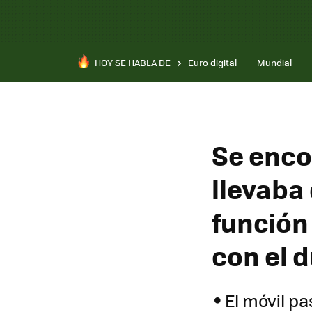
HOY SE HABLA DE
Euro digital
Mundial
Se enco
llevaba
función
con el 
El móvil pa