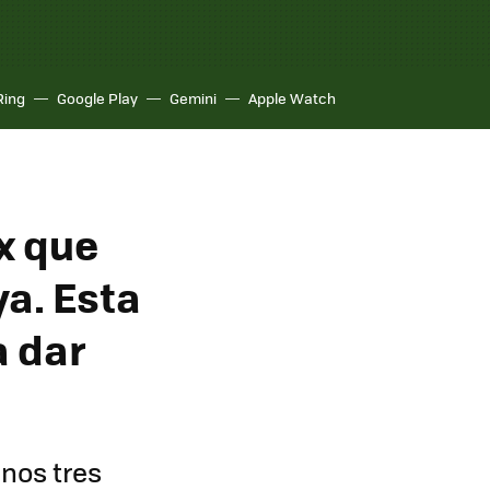
Ring
Google Play
Gemini
Apple Watch
x que
ya. Esta
a dar
unos tres