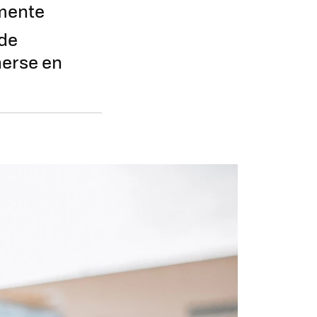
amente
 de
nerse en