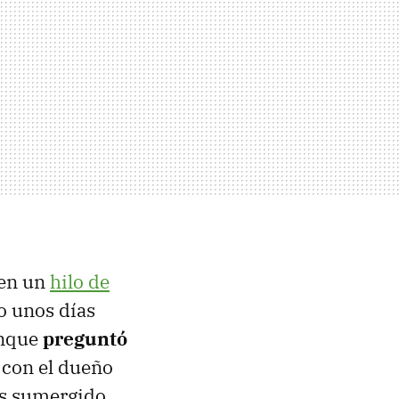
 en un
hilo de
o unos días
unque
preguntó
r con el dueño
as sumergido.