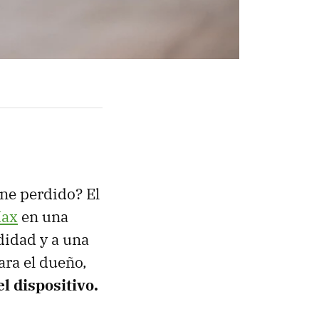
ne perdido? El
Max
en una
didad y a una
ara el dueño,
l dispositivo.