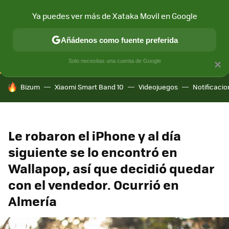
Ya puedes ver más de Xataka Movil en Google
CONECTIVIDAD
MÓVIL Y SOCIEDAD
APLICACIONES
COM
Añádenos como fuente preferida
Solo necesitas una cuenta de Google
×
HOY SE HABLA DE
Bizum
Xiaomi Smart Band 10
Videojuegos
Notificaci
Le robaron el iPhone y al día
siguiente se lo encontró en
Wallapop, así que decidió quedar
con el vendedor. Ocurrió en
Almería