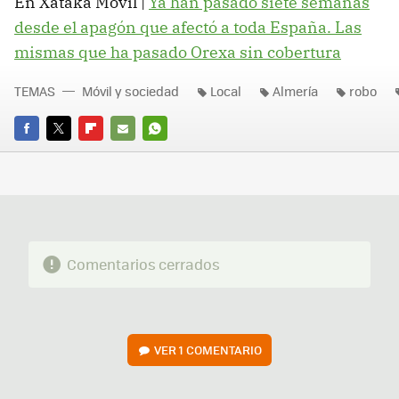
En Xataka Móvil |
Ya han pasado siete semanas
desde el apagón que afectó a toda España. Las
mismas que ha pasado Orexa sin cobertura
TEMAS
Móvil y sociedad
Local
Almería
robo
FACEBOOK
TWITTER
FLIPBOARD
E-
WHATSAPP
MAIL
Comentarios cerrados
VER
1 COMENTARIO