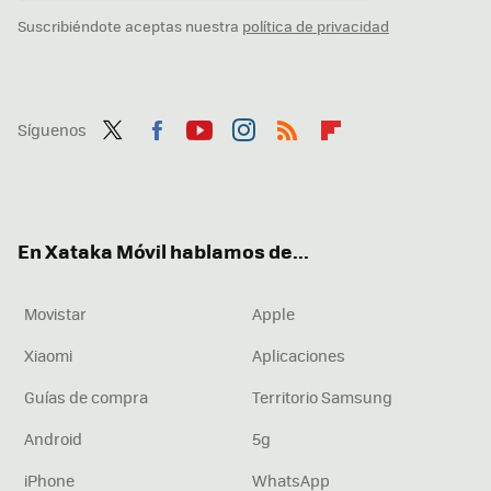
Suscribiéndote aceptas nuestra
política de privacidad
Síguenos
Twit
Fac
You
Inst
RSS
Flip
ter
ebo
tub
agr
boa
ok
e
am
rd
En Xataka Móvil hablamos de...
Movistar
Apple
Xiaomi
Aplicaciones
Guías de compra
Territorio Samsung
Android
5g
iPhone
WhatsApp