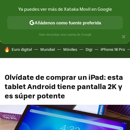
Ya puedes ver más de Xataka Movil en Google
CONECTIVIDAD
MÓVIL Y SOCIEDAD
APLICACIONES
COM
Añádenos como fuente preferida
Solo necesitas una cuenta de Google
×
HOY SE HABLA DE
Euro digital
Mundial
Móviles
Digi
iPhone 18 Pro
Olvídate de comprar un iPad: esta
tablet Android tiene pantalla 2K y
es súper potente