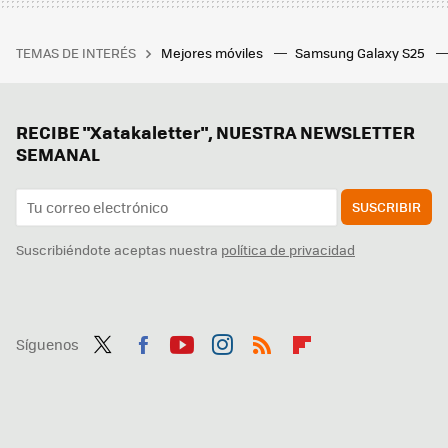
TEMAS DE INTERÉS
Mejores móviles
Samsung Galaxy S25
RECIBE "Xatakaletter", NUESTRA NEWSLETTER
SEMANAL
SUSCRIBIR
Suscribiéndote aceptas nuestra
política de privacidad
Síguenos
Twit
Fac
You
Inst
RSS
Flip
ter
ebo
tub
agr
boa
ok
e
am
rd