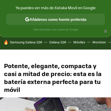
Ya puedes ver más de Xataka Movil en Google
CONECTIVIDAD
MÓVIL Y SOCIEDAD
APLICACIONES
COM
Añádenos como fuente preferida
Solo necesitas una cuenta de Google
×
HOY SE HABLA DE
Samsung Galaxy S26
Galaxy S26
Móviles
Movistar
Potente, elegante, compacta y
casi a mitad de precio: esta es la
batería externa perfecta para tu
móvil