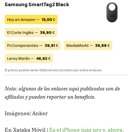
Samsung SmartTag2 Black
Hoy en Amazon —
15,00
€
El Corte Inglés —
39,90
€
PcComponentes —
39,91
€
MediaMarkt —
39,99
€
Leroy Merlin —
46,92
€
El precio podría variar. Obtenemos comisión por estos enlaces
Nota: algunos de los enlaces aquí publicados son de
afiliados y pueden reportar un beneficio.
Imágenes| Anker
En Xataka Móvil |
Es el iPhone más pro y, ahora,