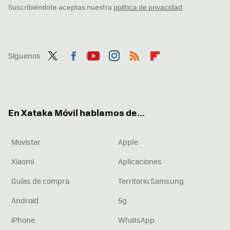
Suscribiéndote aceptas nuestra
política de privacidad
Síguenos
Twit
Fac
You
Inst
RSS
Flip
ter
ebo
tub
agr
boa
ok
e
am
rd
En Xataka Móvil hablamos de...
Movistar
Apple
Xiaomi
Aplicaciones
Guías de compra
Territorio Samsung
Android
5g
iPhone
WhatsApp