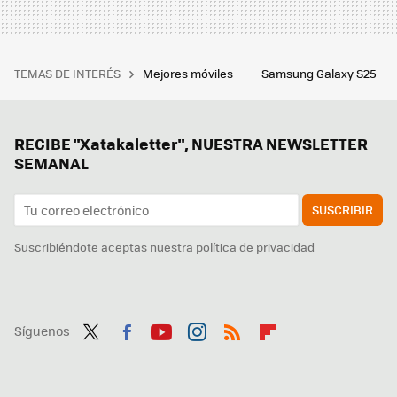
TEMAS DE INTERÉS
Mejores móviles
Samsung Galaxy S25
RECIBE "Xatakaletter", NUESTRA NEWSLETTER
SEMANAL
SUSCRIBIR
Suscribiéndote aceptas nuestra
política de privacidad
Síguenos
Twit
Fac
You
Inst
RSS
Flip
ter
ebo
tub
agr
boa