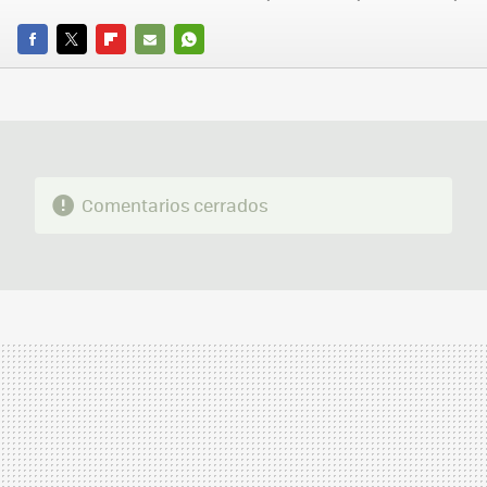
FACEBOOK
TWITTER
FLIPBOARD
E-
WHATSAPP
MAIL
Comentarios cerrados