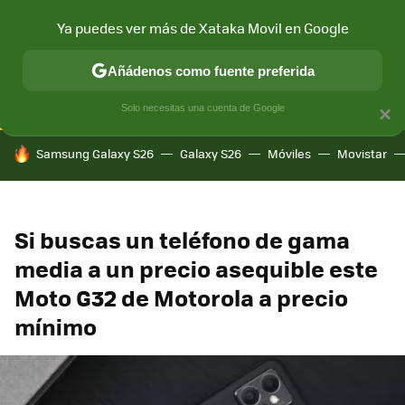
Ya puedes ver más de Xataka Movil en Google
CONECTIVIDAD
MÓVIL Y SOCIEDAD
APLICACIONES
COM
Añádenos como fuente preferida
Solo necesitas una cuenta de Google
×
HOY SE HABLA DE
Samsung Galaxy S26
Galaxy S26
Móviles
Movistar
Si buscas un teléfono de gama
media a un precio asequible este
Moto G32 de Motorola a precio
mínimo