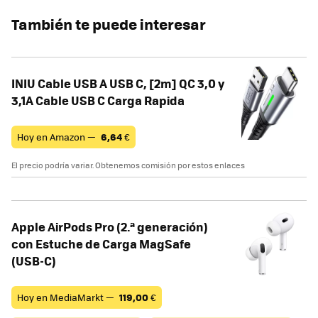
También te puede interesar
INIU Cable USB A USB C, [2m] QC 3,0 y
3,1A Cable USB C Carga Rapida
Hoy en Amazon —
6,64
€
El precio podría variar. Obtenemos comisión por estos enlaces
Apple AirPods Pro (2.ª generación)
con Estuche de Carga MagSafe
(USB‑C) ​​​​​​​
Hoy en MediaMarkt —
119,00
€