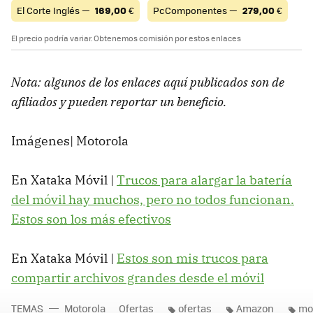
El Corte Inglés —
169,00
€
PcComponentes —
279,00
€
El precio podría variar. Obtenemos comisión por estos enlaces
Nota: algunos de los enlaces aquí publicados son de
afiliados y pueden reportar un beneficio.
Imágenes| Motorola
En Xataka Móvil |
Trucos para alargar la batería
del móvil hay muchos, pero no todos funcionan.
Estos son los más efectivos
En Xataka Móvil |
Estos son mis trucos para
compartir archivos grandes desde el móvil
TEMAS
Motorola
Ofertas
ofertas
Amazon
mo