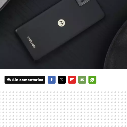
Sin comentarios
FACEBOOK
TWITTER
FLIPBOARD
E-
WHATSAPP
MAIL