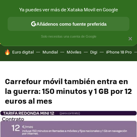
Ya puedes ver más de Xataka Movil en Google
CONECTIVIDAD
MÓVIL Y SOCIEDAD
APLICACIONES
COM
Añádenos como fuente preferida
Solo necesitas una cuenta de Google
×
HOY SE HABLA DE
Euro digital
Mundial
Móviles
Digi
iPhone 18 Pro
Carrefour móvil también entra en
la guerra: 150 minutos y 1 GB por 12
euros al mes