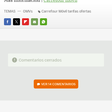
Más información |
Carrefour móvil
TEMAS
OMVs
Carrefour Móvil tarifas ofertas
FACEBOOK
TWITTER
FLIPBOARD
E-
WHATSAPP
MAIL
Comentarios cerrados
VER
14 COMENTARIOS