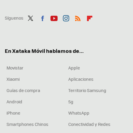
Síguenos
Twit
Fac
You
Inst
RSS
Flip
ter
ebo
tub
agr
boa
ok
e
am
rd
En Xataka Móvil hablamos de...
Movistar
Apple
Xiaomi
Aplicaciones
Guías de compra
Territorio Samsung
Android
5g
iPhone
WhatsApp
Smartphones Chinos
Conectividad y Redes