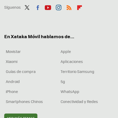
Síguenos
Twit
Fac
You
Inst
RSS
Flip
ter
ebo
tub
agr
boa
ok
e
am
rd
En Xataka Móvil hablamos de...
Movistar
Apple
Xiaomi
Aplicaciones
Guías de compra
Territorio Samsung
Android
5g
iPhone
WhatsApp
Smartphones Chinos
Conectividad y Redes