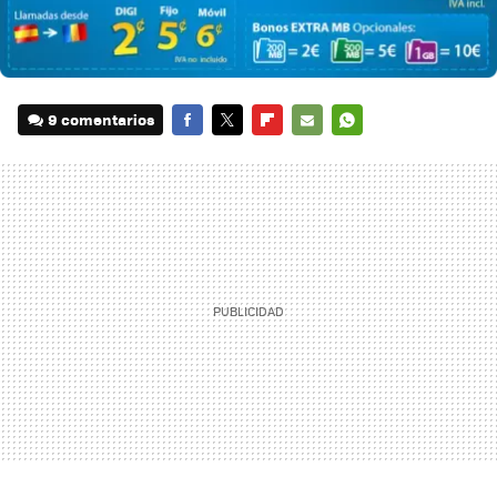
9 comentarios
FACEBOOK
TWITTER
FLIPBOARD
E-
WHATSAPP
MAIL