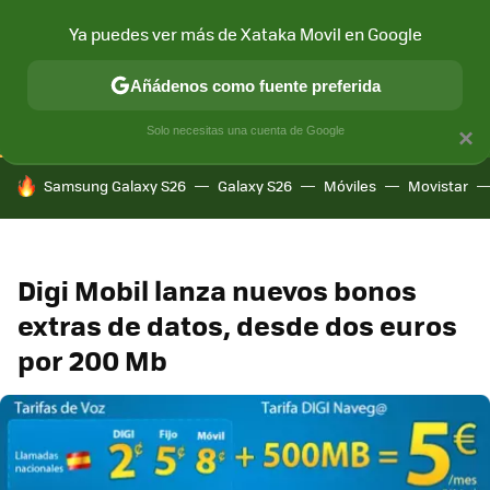
Ya puedes ver más de Xataka Movil en Google
CONECTIVIDAD
MÓVIL Y SOCIEDAD
APLICACIONES
COM
Añádenos como fuente preferida
Solo necesitas una cuenta de Google
×
HOY SE HABLA DE
Samsung Galaxy S26
Galaxy S26
Móviles
Movistar
Digi Mobil lanza nuevos bonos
extras de datos, desde dos euros
por 200 Mb