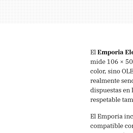
El
Emporia El
mide 106 × 50 
color, sino
OL
realmente sen
dispuestas en l
respetable ta
El Emporia inc
compatible con