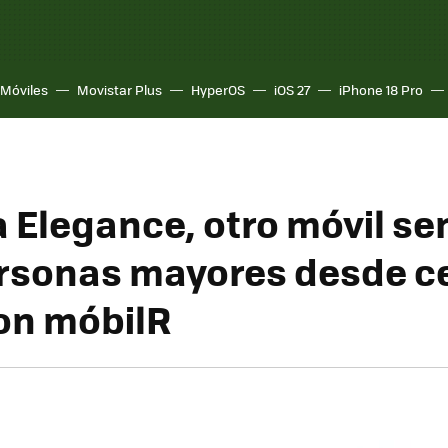
Móviles
Movistar Plus
HyperOS
iOS 27
iPhone 18 Pro
 Elegance, otro móvil sen
rsonas mayores desde c
on móbilR