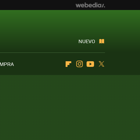
NUEVO
OMPRA
Flipboard
Instagram
Youtube
Twitter