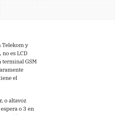
a Telekom y
, no es
LCD
n terminal
GSM
laramente
tiene el
, o altavoz
espera o 3 en