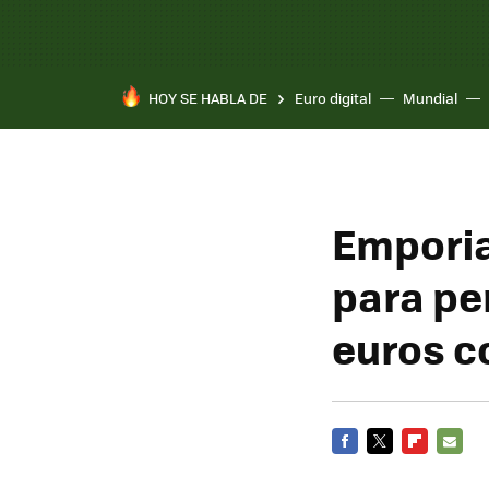
HOY SE HABLA DE
Euro digital
Mundial
Emporia
para pe
euros c
FACEBOOK
TWITTER
FLIPBOARD
E-