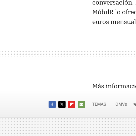
conversación.
MóbilR lo ofre
euros mensual
Más informaci
TEMAS
OMVs
FACEBOOK
TWITTER
FLIPBOARD
E-
MAIL