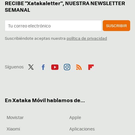
RECIBE "Xatakaletter", NUESTRA NEWSLETTER
SEMANAL
SUSCRIBIR
Suscribiéndote aceptas nuestra
política de privacidad
Síguenos
Twit
Fac
You
Inst
RSS
Flip
ter
ebo
tub
agr
boa
ok
e
am
rd
En Xataka Móvil hablamos de...
Movistar
Apple
Xiaomi
Aplicaciones