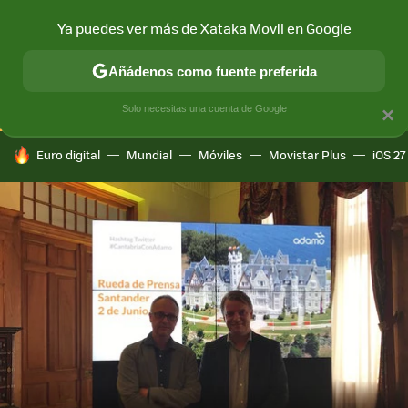
Ya puedes ver más de Xataka Movil en Google
CONECTIVIDAD
MÓVIL Y SOCIEDAD
APLICACIONES
COM
Añádenos como fuente preferida
Solo necesitas una cuenta de Google
×
HOY SE HABLA DE
Euro digital
Mundial
Móviles
Movistar Plus
iOS 27