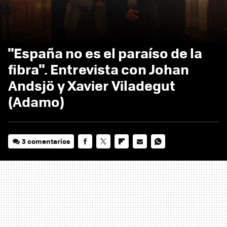
"España no es el paraíso de la
fibra". Entrevista con Johan
Andsjö y Xavier Viladegut
(Adamo)
3 comentarios
FACEBOOK
TWITTER
FLIPBOARD
E-
WHATSAPP
MAIL