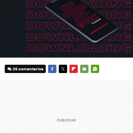
25 comentarios
FACEBOOK
TWITTER
FLIPBOARD
E-
WHATSAPP
MAIL