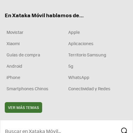
ter
ebo
tub
agr
boa
ok
e
am
rd
En Xataka Móvil hablamos de...
Movistar
Apple
Xiaomi
Aplicaciones
Guías de compra
Territorio Samsung
Android
5g
iPhone
WhatsApp
Smartphones Chinos
Conectividad y Redes
VER MÁS TEMAS