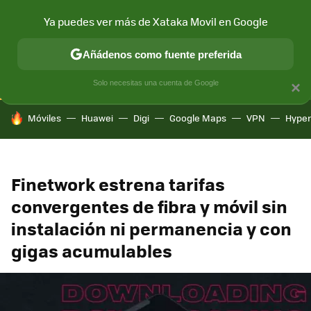
Ya puedes ver más de Xataka Movil en Google
CONECTIVIDAD
MÓVIL Y SOCIEDAD
APLICACIONES
COM
Añádenos como fuente preferida
Solo necesitas una cuenta de Google
×
HOY SE HABLA DE
Móviles
Huawei
Digi
Google Maps
VPN
Hype
Finetwork estrena tarifas
convergentes de fibra y móvil sin
instalación ni permanencia y con
gigas acumulables