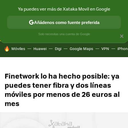
Ya puedes ver más de Xataka Movil en Google
CONECTIVIDAD
MÓVIL Y SOCIEDAD
APLICACIONES
COM
Añádenos como fuente preferida
Solo necesitas una cuenta de Google
×
HOY SE HABLA DE
Móviles
Huawei
Digi
Google Maps
VPN
iPhon
Finetwork lo ha hecho posible: ya
puedes tener fibra y dos líneas
móviles por menos de 26 euros al
mes