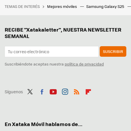
TEMAS DE INTERÉS
Mejores móviles
Samsung Galaxy S25
RECIBE "Xatakaletter", NUESTRA NEWSLETTER
SEMANAL
SUSCRIBIR
Suscribiéndote aceptas nuestra
política de privacidad
Síguenos
Twit
Fac
You
Inst
RSS
Flip
ter
ebo
tub
agr
boa
ok
e
am
rd
En Xataka Móvil hablamos de...