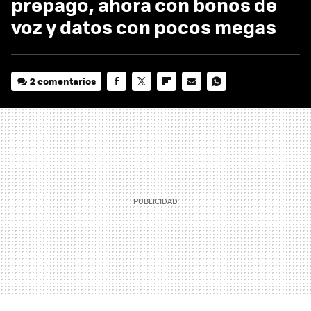
prepago, ahora con bonos de
voz y datos con pocos megas
2 comentarios
FACEBOOK
TWITTER
FLIPBOARD
E-
WHATSAPP
MAIL