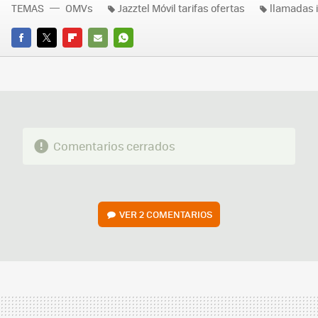
TEMAS
OMVs
Jazztel Móvil tarifas ofertas
llamadas 
FACEBOOK
TWITTER
FLIPBOARD
E-
WHATSAPP
MAIL
Comentarios cerrados
VER
2 COMENTARIOS