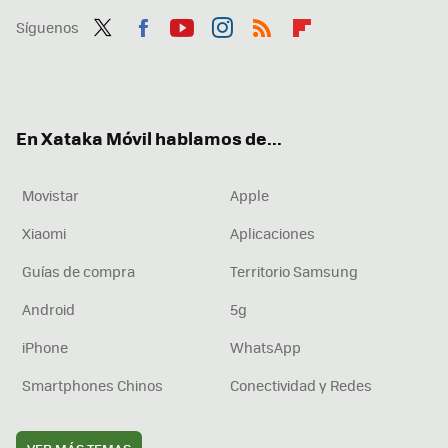
Síguenos
Twit
Fac
You
Inst
RSS
Flip
ter
ebo
tub
agr
boa
ok
e
am
rd
En Xataka Móvil hablamos de...
Movistar
Apple
Xiaomi
Aplicaciones
Guías de compra
Territorio Samsung
Android
5g
iPhone
WhatsApp
Smartphones Chinos
Conectividad y Redes