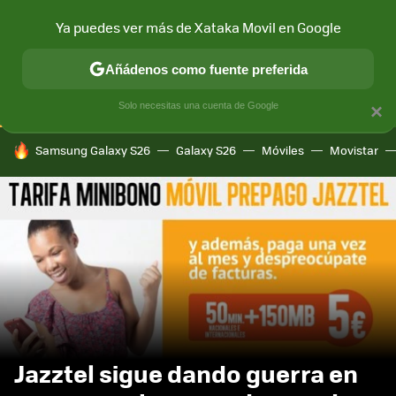
Ya puedes ver más de Xataka Movil en Google
CONECTIVIDAD
MÓVIL Y SOCIEDAD
APLICACIONES
COM
Añádenos como fuente preferida
Solo necesitas una cuenta de Google
×
HOY SE HABLA DE
Samsung Galaxy S26
Galaxy S26
Móviles
Movistar
Jazztel sigue dando guerra en